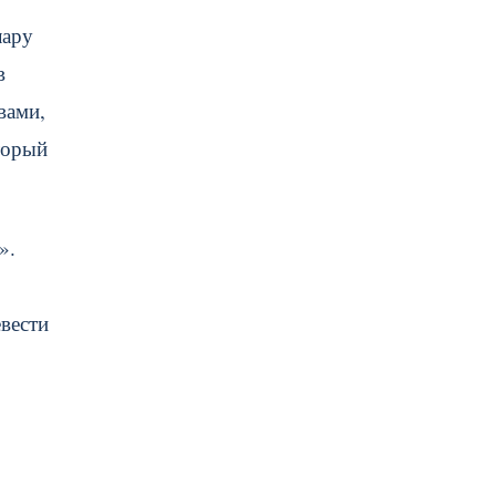
лару
в
вами,
торый
».
вести
о