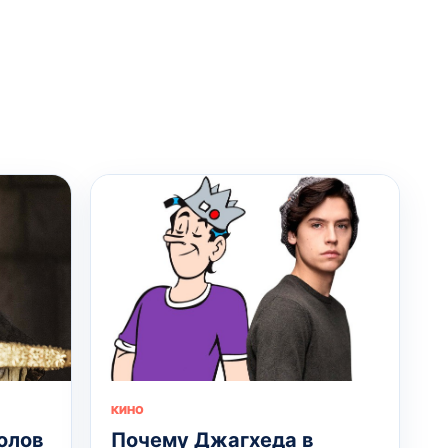
КИНО
олов
Почему Джагхеда в