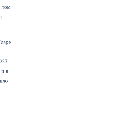
в том
и
Кларе
1927
 и в
ошло