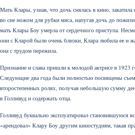
Мать Клары, узнав, что дочь снялась в кино, закатила
во сне ножом для рубки мяса, напугав дочь до пожизн
мать Клары Боу умерла от сердечного приступа. Несмо
они с Кларой были очень близки, Клара любила ее и жа
она с трудом пережила.
Признание и слава пришли к молодой актрисе в 1923 
Следующие два года были полностью посвящены съемка
второстепенных ролях, получая небольшую сумму дене
в Голливуд и содержать отца.
Голливуд буквально эксплуатировал становившуюся вс
«арендовал» Клару Боу другим киностудиям, такая п