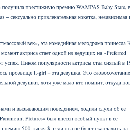
са получила престижную премию WAMPAS Baby Stars, 
з – сексуально привлекательная кокетка, независимая 
тмассовый век», эта комедийная мелодрама принесла 
момент актриса стает одной из ведущих на «Preferred
от успех. Пиком популярности актрисы стал снятый в 
сь прозвище It-girl – эта девушка. Это словосочетание
ельной девушки, хотя уже мало кто помнит, откуда п
нами и вызывающим поведением, ходили слухи об ее
Paramount Pictures» был внесен особый пункт в ее
 премию 500 тысяч $, если она не будет скандалить на