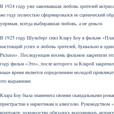
В 1924 году уже завоевавшая любовь зрителей актри
же году полностью сформировался ее сценический обра
упрямая, всегда выбиравшая любовь, а не деньги.
В 1925 году Шульберг снял Клару Боу в фильме «Плас
настоящий успех и любовь зрителей, буквально в один 
Pictures». Последующие восемь фильмов закрепили эт
году фильм «Это», после которого за Кларой закрепило
наше время является определением молодой привлекат
это выражение.
Клара Боу была знаменита своими скандальными рома
пристрастии к наркотикам и алкоголю. Руководством «
контракте, руководство обязалось выплачивать актрисе