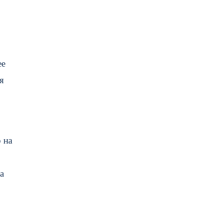
ее
я
 на
а