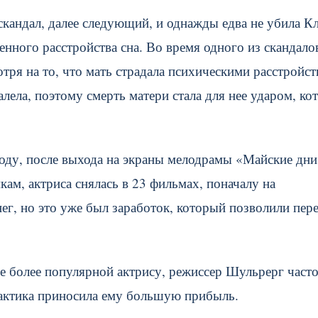
 скандал, далее следующий, и однажды едва не убила К
енного расстройства сна. Во время одного из скандало
тря на то, что мать страдала психическими расстройст
лела, поэтому смерть матери стала для нее ударом, ко
году, после выхода на экраны мелодрамы «Майские дни
м, актриса снялась в 23 фильмах, поначалу на
г, но это уже был заработок, который позволили пере
е более популярной актрису, режиссер Шульрерг част
рактика приносила ему большую прибыль.