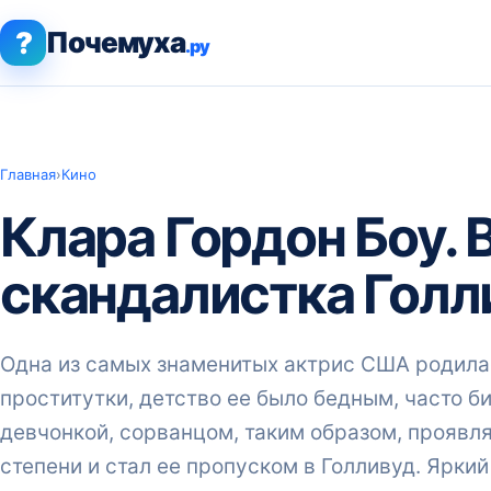
?
Почемуха
.ру
Главная
›
Кино
Клара Гордон Боу. 
скандалистка Голл
Одна из самых знаменитых актрис США родилас
проститутки, детство ее было бедным, часто б
девчонкой, сорванцом, таким образом, проявля
степени и стал ее пропуском в Голливуд. Ярки