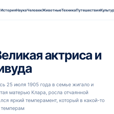
История
Наука
Человек
Животные
Техника
Путешествия
Культу
Великая актриса и
ивуда
ь 25 июля 1905 года в семье жигало и
итая матерью Клара, росла отчаянной
лся яркий темперамент, который в какой-то
й темперам