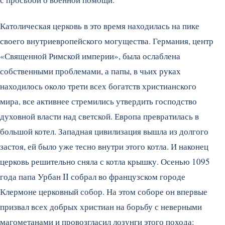
Католическая церковь в это время находилась на пике
своего внутриевропейского могущества. Германия, центр
«Священной Римской империи», была ослаблена
собственными проблемами, а папы, в чьих руках
находилось около трети всех богатств христианского
мира, все активнее стремились утвердить господство
духовной власти над светской. Европа превратилась в
большой котел. Западная цивилизация вышла из долгого
застоя, ей было уже тесно внутри этого котла. И наконец
церковь решительно сняла с котла крышку. Осенью 1095
года папа Урбан II собрал во французском городе
Клермоне церковный собор. На этом соборе он впервые
призвал всех добрых христиан на борьбу с неверными
магометанами и провозгласил лозунги этого похода: