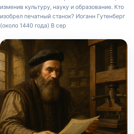
изменив культуру, науку и образование. Кто
изобрел печатный станок? Иоганн Гутенберг
(около 1440 года) В сер