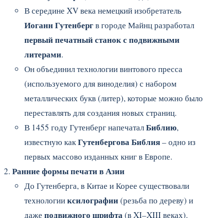
В середине XV века немецкий изобретатель
Иоганн Гутенберг
в городе Майнц разработал
первый печатный станок с подвижными
литерами
.
Он объединил технологии винтового пресса
(используемого для виноделия) с набором
металлических букв (литер), которые можно было
переставлять для создания новых страниц.
Библию
В 1455 году Гутенберг напечатал
,
Гутенбергова Библия
известную как
– одно из
первых массово изданных книг в Европе.
Ранние формы печати в Азии
До Гутенберга, в Китае и Корее существовали
ксилографии
технологии
(резьба по дереву) и
подвижного шрифта
даже
(в XI–XIII веках).