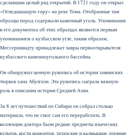
сделавшим целый ряд открытий. В 1721 году он открыл
«Огнедышащую гору» на реке Тома. Отобранные там
образцы пород содержали каменный уголь. Упоминания
в его документах об этих образцах являются первым
упоминанием о кузбасском угле, таким образом,
Мессершмидту принадлежат лавры первооткрывателя
кузбасского каменноугольного бассейна.
Он обнаружил ценную рукопись об истории хивинских
тюрков хана Абулгази. Эта рукопись сыграла важную
роль в описании истории Средней Азии.
За 8 лет путешествий по Сибири он собрал столько
материала, что не смог сам его переработать. В
коллекции доктора были редкие предметы языческих
культов, кости мамонтов, татарские и калмыцкие древние