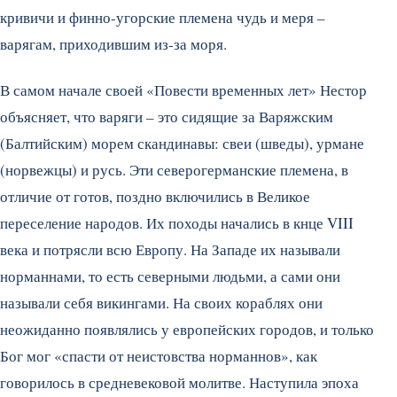
кривичи и финно-угорские племена чудь и меря –
варягам, приходившим из-за моря.
В самом начале своей «Повести временных лет» Нестор
объясняет, что варяги – это сидящие за Варяжским
(Балтийским) морем скандинавы: свеи (шведы), урмане
(норвежцы) и русь. Эти северогерманские племена, в
отличие от готов, поздно включились в Великое
переселение народов. Их походы начались в кнце VIII
века и потрясли всю Европу. На Западе их называли
норманнами, то есть северными людьми, а сами они
называли себя викингами. На своих кораблях они
неожиданно появлялись у европейских городов, и только
Бог мог «спасти от неистовства норманнов», как
говорилось в средневековой молитве. Наступила эпоха