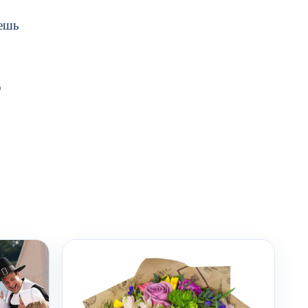
аешь
р