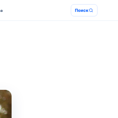
Поиск
ра