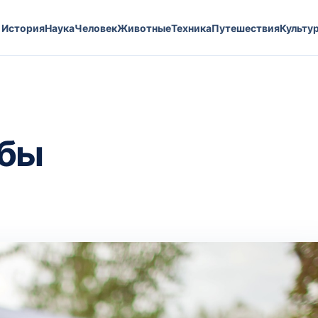
История
Наука
Человек
Животные
Техника
Путешествия
Культу
ьбы