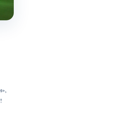
и»,
!