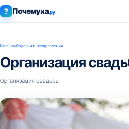
?
Почемуха
.ру
Главная
›
Подарки и поздравления
Организация свад
Организация свадьбы