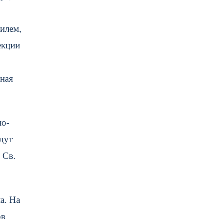
илем,
екции
нная
но-
дут
 Св.
а. На
ов