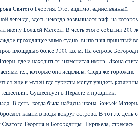
рова Святого Георгия. Это, видимо, единственный
ой легенде, здесь некогда возвышался риф, на которо
и икону Божьей Матери. В честь этого события 200 л
 каждое проходящее мимо судно, выполняя принятый в
остров площадью более 3000 кв. м. На острове Богород
ери, где и находиться знаменитая икона. Икона счита
стями тел, которые она исцелила. Сюда же горожане
иться еще и музей где туристы могут увидеть различн
тешествий. Существует в Перасте и праздник,
а. В день, когда была найдена икона Божьей Матери,
бросают камни в воды вокруг острова. В тот же день 
и Святого Георгия и Богородицы Шкрпьела, стремясь