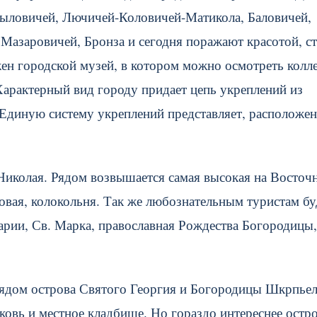
рыловичей, Лючичей-Коловичей-Матикола, Баловичей,
азаровичей, Бронза и сегодня поражают красотой, ст
ен городской музей, в котором можно осмотреть колл
Характерный вид городу придает цепь укреплений из
 Единую систему укреплений представляет, расположе
Николая. Рядом возвышается самая высокая на Восточ
овая, колокольня. Так же любознательным туристам бу
арии, Св. Марка, православная Рождества Богородицы,
рядом острова Святого Георгия и Богородицы Шкрпьел
ковь и местное кладбище. Но гораздо интереснее остр