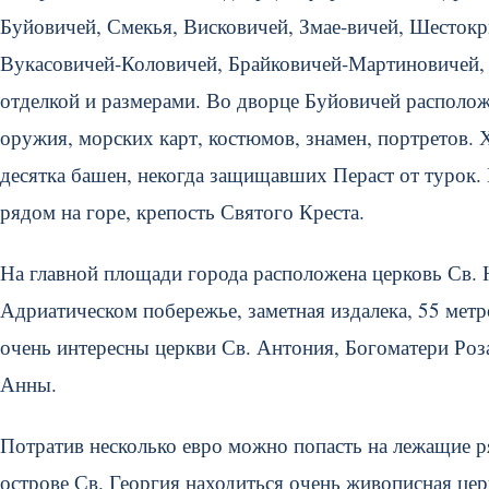
Буйовичей, Смекья, Висковичей, Змае-вичей, Шесток
Вукасовичей-Коловичей, Брайковичей-Мартиновичей, М
отделкой и размерами. Во дворце Буйовичей располож
оружия, морских карт, костюмов, знамен, портретов. 
десятка башен, некогда защищавших Пераст от турок.
рядом на горе, крепость Святого Креста.
На главной площади города расположена церковь Св. 
Адриатическом побережье, заметная издалека, 55 метр
очень интересны церкви Св. Антония, Богоматери Роз
Анны.
Потратив несколько евро можно попасть на лежащие 
острове Св. Георгия находиться очень живописная цер