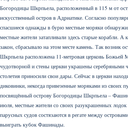
Богородицы Шкрпьела, расположенный в 115 м от ост
искусственный остров в Адриатике. Согласно популярн
спасшиеся однажды в бурю местные моряки обнаружил
местные жители затапливали здесь старые корабли. А
закон, сбрасывало на этом месте камень. Так возник 
Шкрпьела расположена 11-метровая церковь Божьей Мат
чудотворной и стены церкви украшены серебряными ча
столетия приносили свои дары. Сейчас в церкви наход
диковинки, некогда привезенные моряками из своих пу
посвящённый острову Богородицы Шкрпьела – Фашинад
июля, местные жители со своих разукрашенных лодок 
парусных судов состязаются в регате между островам
выиграть кубок Фашинады.