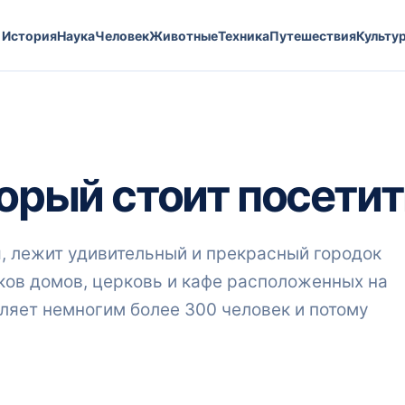
История
Наука
Человек
Животные
Техника
Путешествия
Культу
торый стоит посетит
я, лежит удивительный и прекрасный городок
тков домов, церковь и кафе расположенных на
вляет немногим более 300 человек и потому