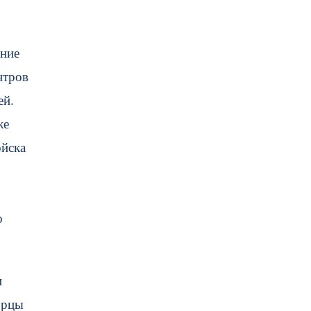
ение
нтров
ей.
же
ойска
о
и
орцы