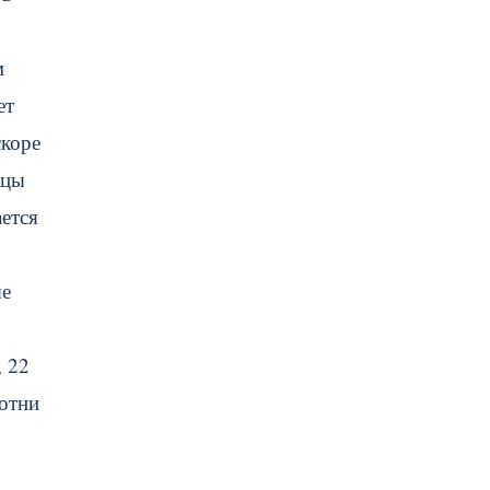
м
ет
скоре
ицы
ется
ые
 22
сотни