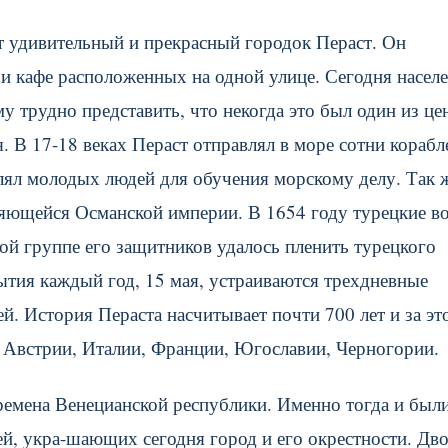
т удивительный и прекрасный городок Пераст. Он
 и кафе расположенных на одной улице. Сегодня насел
у трудно представить, что некогда это был один из це
 В 17-18 веках Пераст отправлял в море сотни корабл
лял молодых людей для обучения морскому делу. Так 
яющейся Османской империи. В 1654 году турецкие в
шой группе его защитников удалось пленить турецкого
ытия каждый год, 15 мая, устраиваются трехдневные
ей. История Пераста насчитывает почти 700 лет и за эт
, Австрии, Италии, Франции, Югославии, Черногории.
времена Венецианской республики. Именно тогда и был
й, укра-шающих сегодня город и его окрестности. Дв