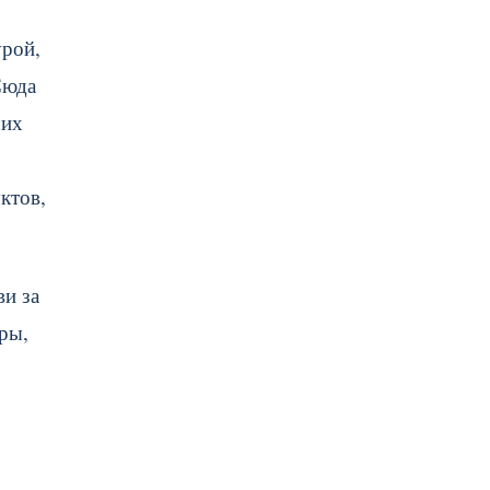
урой,
Сюда
ших
ктов,
ви за
ры,