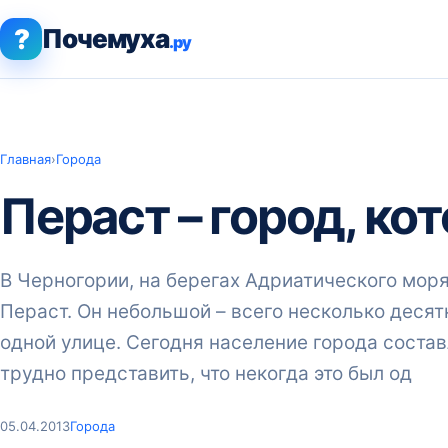
?
Почемуха
.ру
Главная
›
Города
Пераст – город, ко
В Черногории, на берегах Адриатического мор
Пераст. Он небольшой – всего несколько деся
одной улице. Сегодня население города соста
трудно представить, что некогда это был од
05.04.2013
Города