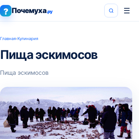
Почемуха
☰
?
.ру
Главная
›
Кулинария
Пища эскимосов
Пища эскимосов