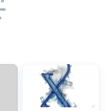
 и
ени
ы.