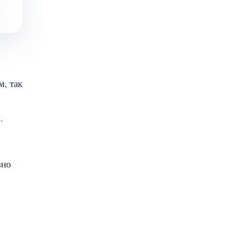
, так
.
вно