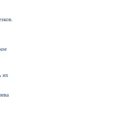
езков.
кое
ь их
лева