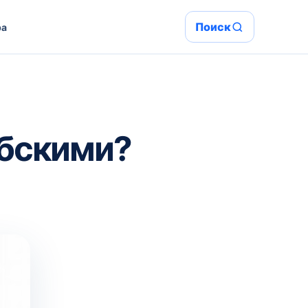
Поиск
ра
абскими?