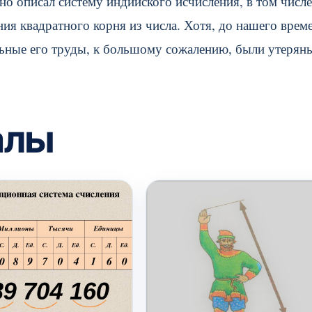
 описал систему индийского исчисления, в том числе
ия квадратного корня из числа. Хотя, до нашего врем
льные его труды, к большому сожалению, были утерян
алы