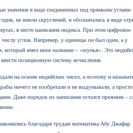
ые значения в виде соединенных под прямыми углами
одня, не имели скруглений, и обозначались в виде отр
ертах, в месте написания индекса. При этом цифровое
а числу углов. Например, у единицы он был один, а у
уля, который имел иное название – «шунья». Это индийс
 ввести позиционную систему исчисления.
здали на основе индийских чисел, а поэтому и называт
арабы ничего не изобретали и не выдумывали, а просто
ами. Даже порядок их написания остался прежним – с
лении.
накомились благодаря трудам математика Абу Джафар