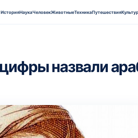
История
Наука
Человек
Животные
Техника
Путешествия
Культу
 цифры назвали ар