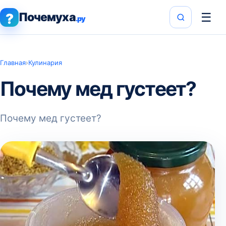
Почемуха
☰
?
.ру
Главная
›
Кулинария
Почему мед густеет?
Почему мед густеет?