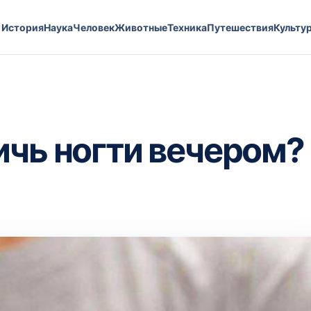
История
Наука
Человек
Животные
Техника
Путешествия
Культу
ичь ногти вечером?