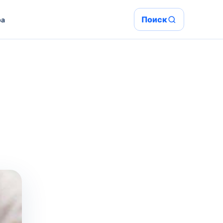
Поиск
ра