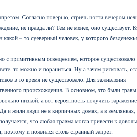
апретом. Согласно поверью, стричь ногти вечером нель
уждение, не правда ли? Тем не менее, оно существует. К
н какой – то суеверный человек, у которого безденежь
ано с примитивным освещением, которое существовало 
ете, то можно и пораниться. Ну а зачем рисковать, ес
иков в то время не существовало. Для заживления
твенного происхождения. В основном, это были травы
вольно низкой, а вот вероятность получить заражение
 Да и жили люди не в кирпичных домах, а в землянках, 
олучается, что любая травма могла привести к доволь
, поэтому и появился столь странный запрет.