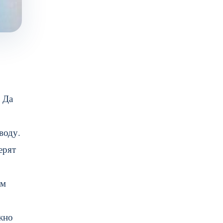
 Да
воду.
ерят
ам
жно