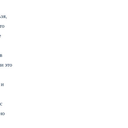
зя,
то
е
в
ли это
 и
с
но