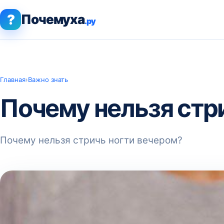
?
Почемуха
.ру
Главная
›
Важно знать
Почему нельзя стр
Почему нельзя стричь ногти вечером?