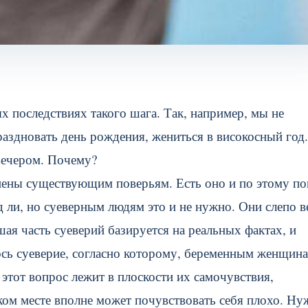
х последствиях такого шага. Так, например, мы не
раздновать день рождения, жениться в високосный год.
 вечером. Почему?
инены существующим поверьям. Есть оно и по этому по
 ли, но суеверным людям это и не нужно. Они слепо в
шая часть суеверий базируется на реальных фактах, и
лось суеверие, согласно которому, беременным женщин
этот вопрос лежит в плоскости их самочувствия,
ком месте вполне может почувствовать себя плохо. Ну