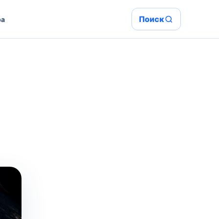
Поиск
ра