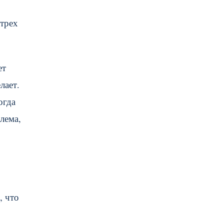
 трех
ет
лает.
огда
лема,
, что