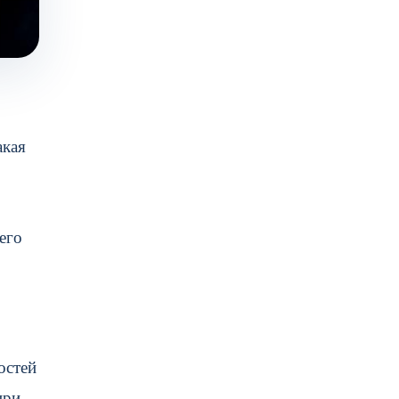
акая
его
остей
при