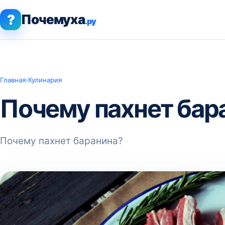
?
Почемуха
.ру
Главная
›
Кулинария
Почему пахнет бар
Почему пахнет баранина?