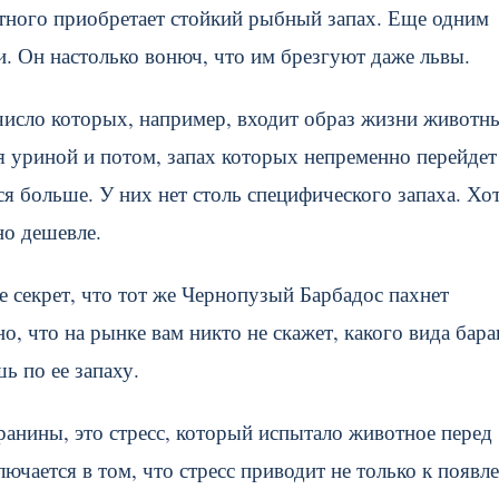
отного приобретает стойкий рыбный запах. Еще одним
и. Он настолько вонюч, что им брезгуют даже львы.
 число которых, например, входит образ жизни животн
ся уриной и потом, запах которых непременно перейдет
я больше. У них нет столь специфического запаха. Хот
но дешевле.
е секрет, что тот же Чернопузый Барбадос пахнет
, что на рынке вам никто не скажет, какого вида бар
ь по ее запаху.
ранины, это стресс, который испытало животное перед
лючается в том, что стресс приводит не только к появл