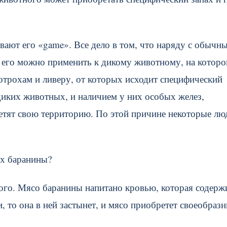
вают его «game». Все дело в том, что наряду с обычн
, его можно применить к дикому животному, на которо
 потрохам и ливеру, от которых исходит специфический
диких животных, и наличием у них особых желез,
тят свою территорию. По этой причине некоторые лю
ах баранины?
ого. Мясо баранины напитано кровью, которая содерж
, то она в ней застынет, и мясо приобретет своеобраз