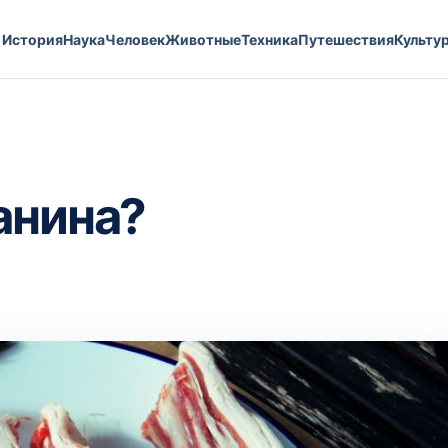
История
Наука
Человек
Животные
Техника
Путешествия
Культу
анина?