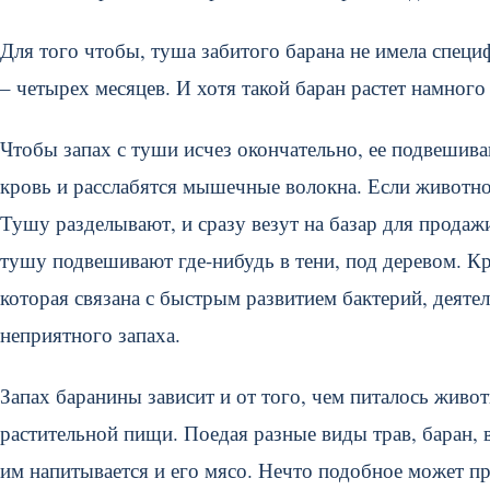
Для того чтобы, туша забитого барана не имела специф
– четырех месяцев. И хотя такой баран растет намног
Чтобы запах с туши исчез окончательно, ее подвешива
кровь и расслабятся мышечные волокна. Если животное
Тушу разделывают, и сразу везут на базар для продаж
тушу подвешивают где-нибудь в тени, под деревом. Кро
которая связана с быстрым развитием бактерий, деяте
неприятного запаха.
Запах баранины зависит и от того, чем питалось живо
растительной пищи. Поедая разные виды трав, баран, вм
им напитывается и его мясо. Нечто подобное может п