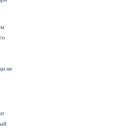
ым
го
ди не
ит
ный