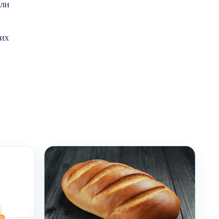
 ли
 их