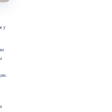
к у
ми
ы
дии.
а