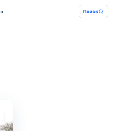
Поиск
ра