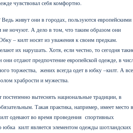
дежде чувствовал себя комфортно.
Ведь живут они в городах, пользуются европейскими
 не ночуют. А дело в том, что таким образом они
бку – килт носят из уважения к своим предкам.
лают их нарушать. Хотя, если честно, то сегодня таки
 они отдают предпочтение европейской одежде, в чис
ого торжества, жених всегда одет в юбку –килт. А все
волом храбрости и мужества.
т постепенно вытеснять национальные традиции, в
бязательным. Такая практика, например, имеет место 
илт одевают во время проведения спортивных
о юбка килт является элементом одежды шотландских