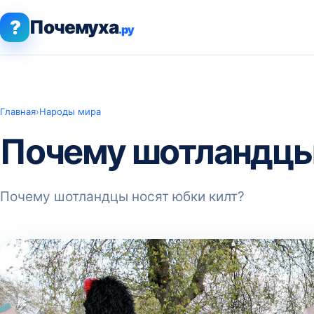
?
Почемуха
.ру
Главная
›
Народы мира
Почему шотландцы 
Почему шотландцы носят юбки килт?