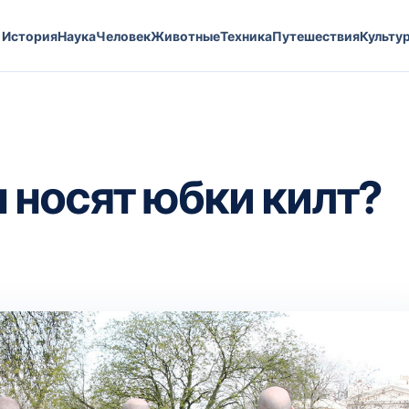
История
Наука
Человек
Животные
Техника
Путешествия
Культу
носят юбки килт?