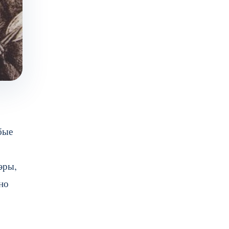
бые
эры,
но