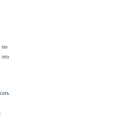
 по
 это
сать
: