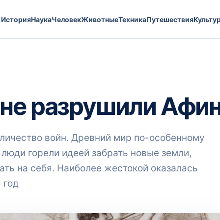
История
Наука
Человек
Животные
Техника
Путешествия
Культу
 не разрушили Афи
оличество войн. Древний мир по-особенному
 люди горели идеей забрать новые земли,
ать на себя. Наиболее жестокой оказалась
 год