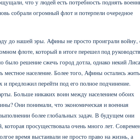
щущали, что у людей есть потребность поднять военн
новь собрали огромный флот и потерпели очередное
ду до нашей эры. Афины не просто проиграли войну,
ромном флоте, который в итоге перешел под руководст
о было решение сжечь город дотла, однако некий Лис
ь местное население. Более того, Афины остались жить
х и предложил перейти под его полное подчинение.
арты. Больше никаких воин между населением обоих
ины? Они понимали, что экономическая и военная
выполнении более глобальных задач. В будущем они
й, которая просуществовала очень много лет. Совреме
лгое время выстаивали не просто право на жизнь, а