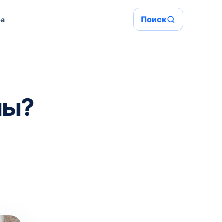
Поиск
ра
ны?