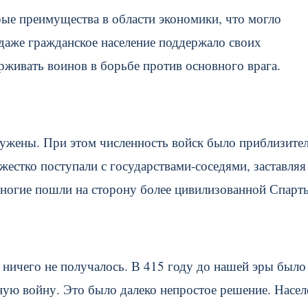
рые преимущества в области экономики, что могло
даже гражданское население поддержало своих
рживать воинов в борьбе против основного врага.
ужены. При этом численность войск было приблизите
стко поступали с государствами-соседями, заставляя
 многие пошли на сторону более цивилизованной Спарт
 ничего не получалось. В 415 году до нашей эры было
ую войну. Это было далеко непростое решение. Насел