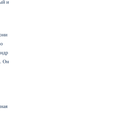
ый и
 они
во
андр
. Он
нная