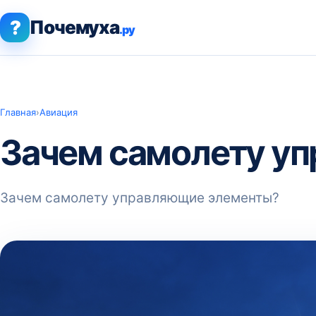
?
Почемуха
.ру
Главная
›
Авиация
Зачем самолету у
Зачем самолету управляющие элементы?