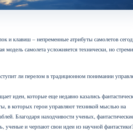
ок и клавиш – непременные атрибуты самолетов сегод
я модель самолета усложняется технически, но стреми
аступит ли перелом в традиционном понимании управл
ощает идеи, которые еще недавно казались фантастичес
ты, в которых герои управляют техникой мыслью на
аблей. Благодаря находчивости ученых, фантастически
ь, ученые и черпают свои идеи из научной фантастики