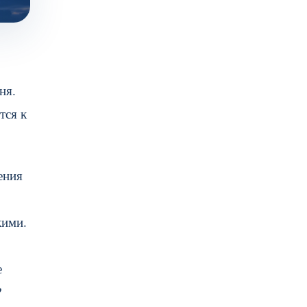
ня.
тся к
ения
кими.
е
?