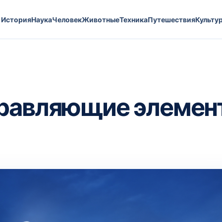
История
Наука
Человек
Животные
Техника
Путешествия
Культу
правляющие элемен