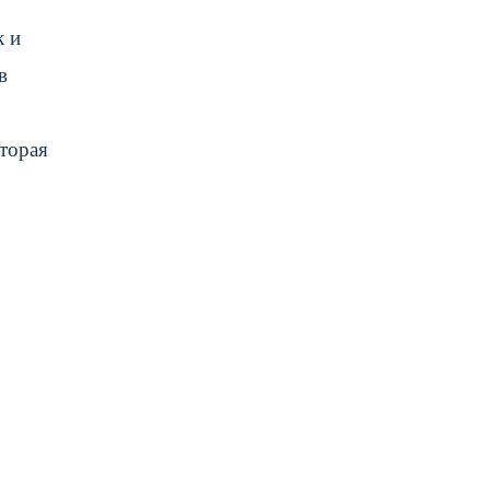
к и
в
торая