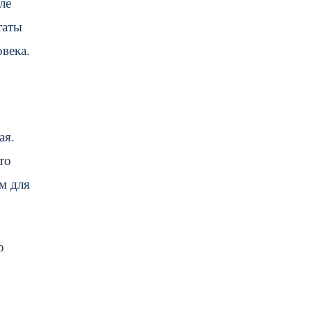
ле
таты
века.
ая.
то
м для
о