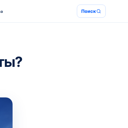
Поиск
ра
ты?