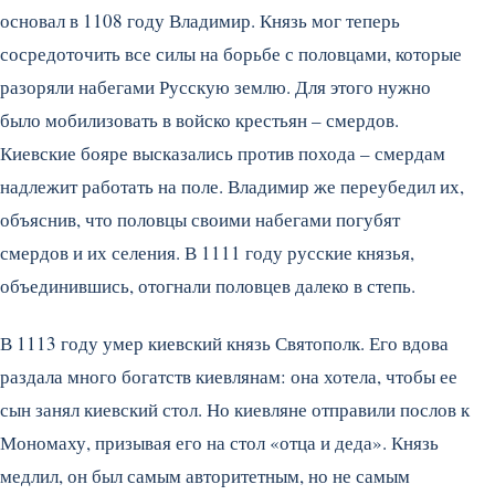
основал в 1108 году Владимир. Князь мог теперь
сосредоточить все силы на борьбе с половцами, которые
разоряли набегами Русскую землю. Для этого нужно
было мобилизовать в войско крестьян – смердов.
Киевские бояре высказались против похода – смердам
надлежит работать на поле. Владимир же переубедил их,
объяснив, что половцы своими набегами погубят
смердов и их селения. В 1111 году русские князья,
объединившись, отогнали половцев далеко в степь.
В 1113 году умер киевский князь Святополк. Его вдова
раздала много богатств киевлянам: она хотела, чтобы ее
сын занял киевский стол. Но киевляне отправили послов к
Мономаху, призывая его на стол «отца и деда». Князь
медлил, он был самым авторитетным, но не самым