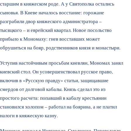
старшим в княжеском роде. А у Святополка остались
сыновья. В Киеве началось восстание: горожане
разграбили двор княжеского администратора –
тысяцкого – и еврейский квартал. Новое посольство
прибыло к Мономаху: гнев восставших может
обрушиться на бояр, родственников князя и монастыри.
Уступив настойчивым просьбам киевлян, Мономах занял
киевский стол. Он усовершенствовал русское право,
включив в «Русскую правду» статьи, защищавшие
смердов от долговой кабалы. Князь сделал это из
простого расчета: попавший в кабалу крестьянин
становился холопом – работал на боярина, а не платил
налоги в княжескую казну.
Мономах держал в Новгороде, Смоленске, Переяславле,