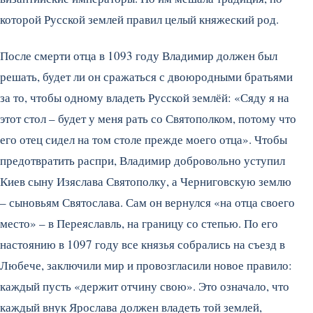
которой Русской землей правил целый княжеский род.
После смерти отца в 1093 году Владимир должен был
решать, будет ли он сражаться с двоюродными братьями
за то, чтобы одному владеть Русской землёй: «Сяду я на
этот стол – будет у меня рать со Святополком, потому что
его отец сидел на том столе прежде моего отца». Чтобы
предотвратить распри, Владимир добровольно уступил
Киев сыну Изяслава Святополку, а Черниговскую землю
– сыновьям Святослава. Сам он вернулся «на отца своего
место» – в Переяславль, на границу со степью. По его
настоянию в 1097 году все князья собрались на съезд в
Любече, заключили мир и провозгласили новое правило:
каждый пусть «держит отчину свою». Это означало, что
каждый внук Ярослава должен владеть той землей,