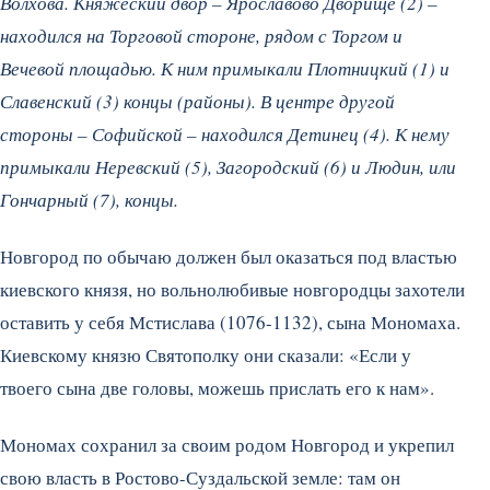
Волхова. Княжеский двор – Ярославово Дворище (2) –
находился на Торговой стороне, рядом с Торгом и
Вечевой площадью. К ним примыкали Плотницкий (1) и
Славенский (3) концы (районы). В центре другой
стороны – Софийской – находился Детинец (4). К нему
примыкали Неревский (5), Загородский (6) и Людин, или
Гончарный (7), концы.
Новгород по обычаю должен был оказаться под властью
киевского князя, но вольнолюбивые новгородцы захотели
оставить у себя Мстислава (1076-1132), сына Мономаха.
Киевскому князю Святополку они сказали: «Если у
твоего сына две головы, можешь прислать его к нам».
Мономах сохранил за своим родом Новгород и укрепил
свою власть в Ростово-Суздальской земле: там он