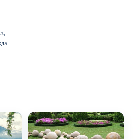
ец
ода