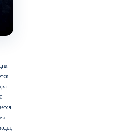
дна
ется
два
й
аётся
ка
воды,