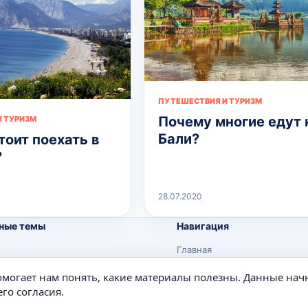
ПУТЕШЕСТВИЯ И ТУРИЗМ
Почему многие едут 
 ТУРИЗМ
Бали?
тоит поехать в
?
28.07.2020
ные темы
Навигация
Главная
Поиск
помогает нам понять, какие материалы полезны. Данные нач
е
Известные личности
го согласия.
Изобретения