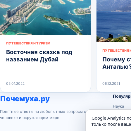
ПУТЕШЕСТВИЯ И ТУРИЗМ
Восточная сказка под
ПУТЕШЕСТВИЯ И
названием Дубай
Почему с
Анталью
05.01.2022
06.12.2021
Популяр
Почемуха.ру
Наука
Понятные ответы на любопытные вопросы о
История
Google Analytics 
человеке и окружающем мире.
Животны
только после ваше
Техника