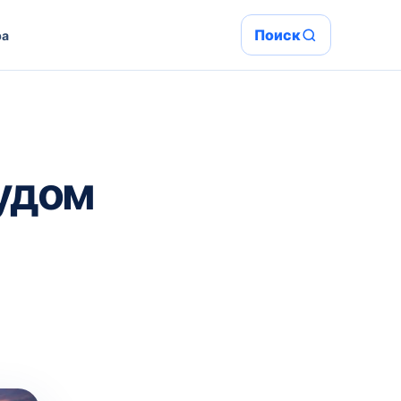
Поиск
ра
удом