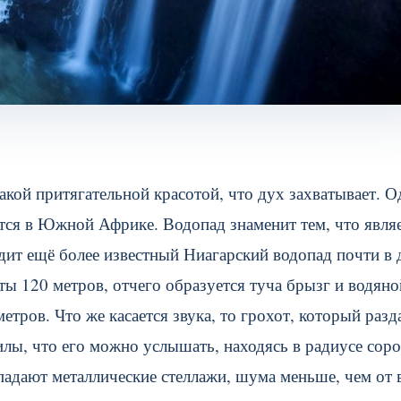
кой притягательной красотой, что дух захватывает. О
тся в Южной Африке. Водопад знаменит тем, что явля
дит ещё более известный Ниагарский водопад почти в 
ты 120 метров, отчего образуется туча брызг и водяно
метров.
Что же касается звука, то грохот, который разд
лы, что его можно услышать, находясь в радиусе соро
падают металлические стеллажи, шума меньше, чем от 