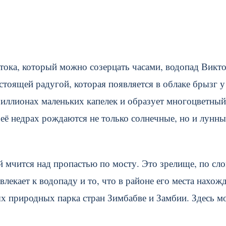
тока, который можно созерцать часами, водопад Викт
оящей радугой, которая появляется в облаке брызг у
иллионах маленьких капелек и образует многоцветный
 её недрах рождаются не только солнечные, но и лунны
й мчится над пропастью по мосту. Это зрелище, по сл
лекает к водопаду и то, что в районе его места нахож
х природных парка стран Зимбабве и Замбии. Здесь 