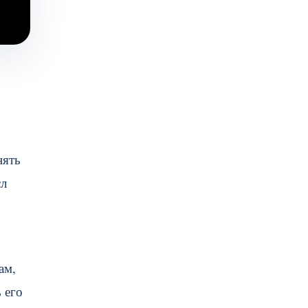
нять
сл
ам,
 его