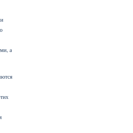
ли
во
ми, а
яются
этих
я