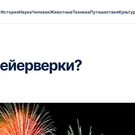
История
Наука
Человек
Животные
Техника
Путешествия
Культу
фейерверки?