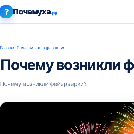
?
Почемуха
.ру
Главная
›
Подарки и поздравления
Почему возникли 
Почему возникли фейерверки?