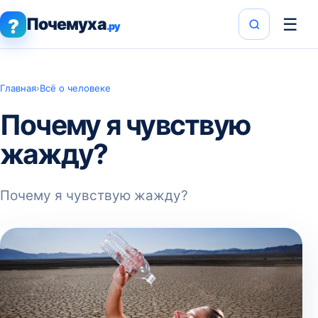
Почемуха
☰
?
.ру
Главная
›
Всё о человеке
Почему я чувствую
жажду?
Почему я чувствую жажду?