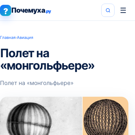
Почемуха
☰
?
.ру
Главная
›
Авиация
Полет на
«монгольфьере»
Полет на «монгольфьере»