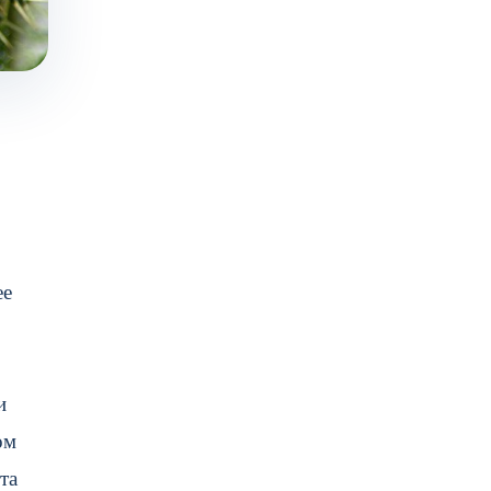
ее
и
ом
та