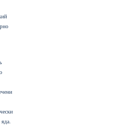
кий
орно
ь
о
ечени
чески
 яда.