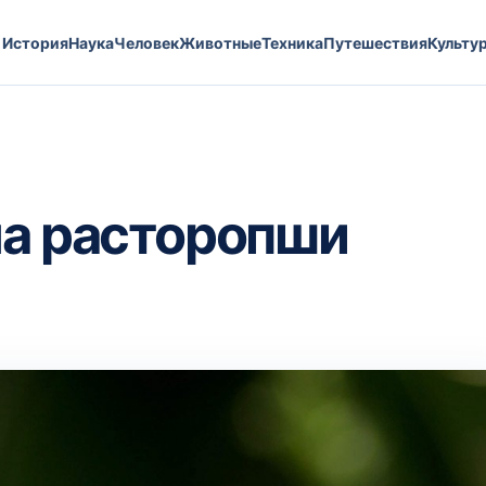
История
Наука
Человек
Животные
Техника
Путешествия
Культу
ла расторопши