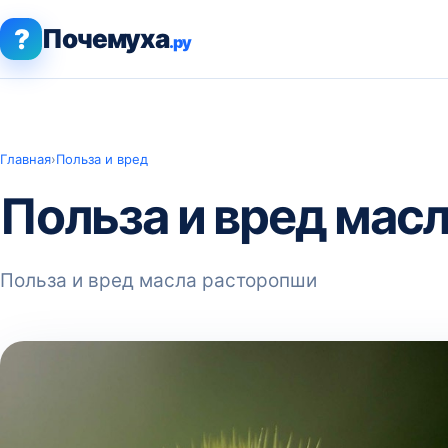
?
Почемуха
.ру
Главная
›
Польза и вред
Польза и вред мас
Польза и вред масла расторопши