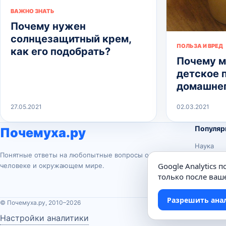
ВАЖНО ЗНАТЬ
Почему нужен
солнцезащитный крем,
ПОЛЬЗА И ВРЕД
как его подобрать?
Почему м
детское 
домашне
27.05.2021
02.03.2021
Популяр
Почемуха.ру
Наука
Понятные ответы на любопытные вопросы о
История
Google Analytics 
человеке и окружающем мире.
Животны
только после ваше
Техника
Разрешить ана
© Почемуха.ру, 2010–2026
Настройки аналитики