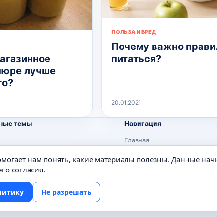
ПОЛЬЗА И ВРЕД
Почему важно прави
питаться?
агазинное
пюре лучше
го?
20.01.2021
ные темы
Навигация
Главная
Поиск
помогает нам понять, какие материалы полезны. Данные нач
е
Известные личности
го согласия.
Изобретения
литику
Не разрешать