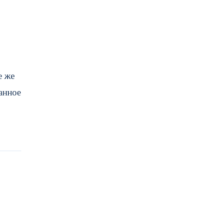
е же
анное