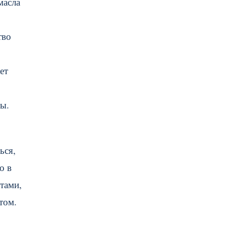
масла
тво
ет
ты.
ься,
о в
тами,
том.