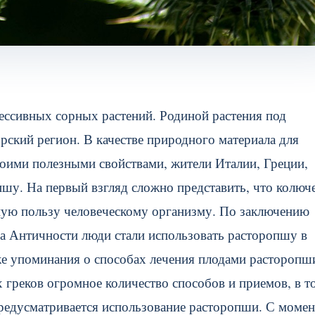
рессивных сорных растений. Родиной растения под
ский регион. В качестве природного материала для
воими полезными свойствами, жители Италии, Греции,
шу. На первый взгляд сложно представить, что колюч
ную пользу человеческому организму.
По заключению
на Античности люди стали использовать расторопшу в
аже упоминания о способах лечения плодами расторопш
 греков огромное количество способов и приемов, в т
предусматривается использование расторопши. С момен