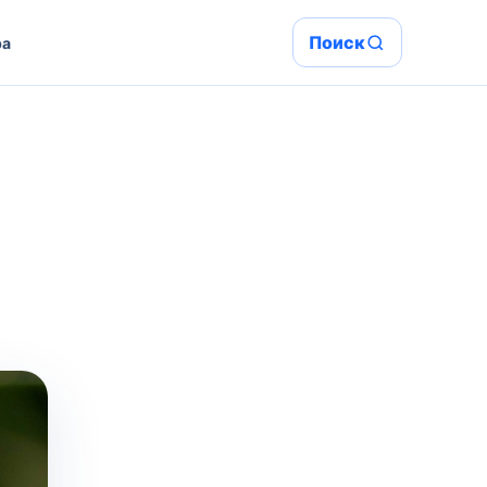
Поиск
ра