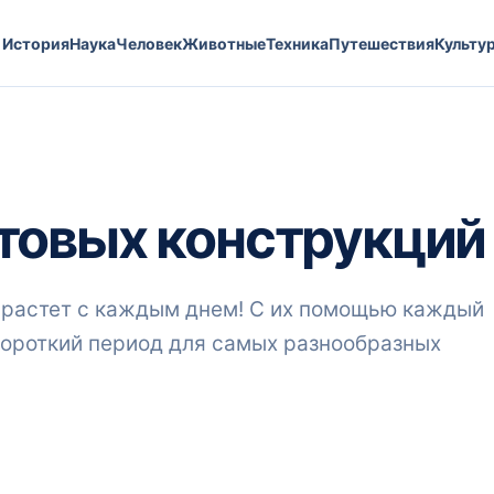
История
Наука
Человек
Животные
Техника
Путешествия
Культу
товых конструкций
 растет с каждым днем! С их помощью каждый
короткий период для самых разнообразных