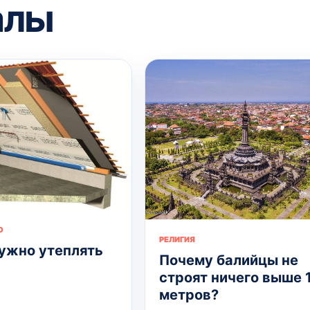
алы
О
РЕЛИГИЯ
ужно утеплять
Почему балийцы не
строят ничего выше 
метров?