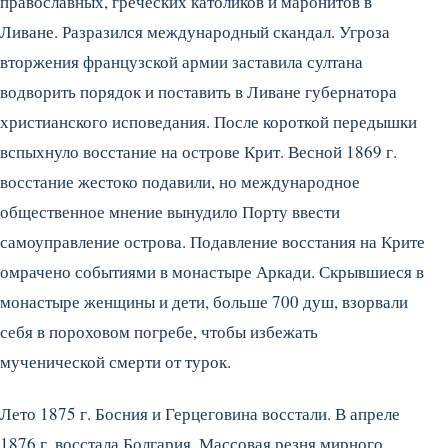
православных, греческих католиков и маронитов в
Ливане. Разразился международный скандал. Угроза
вторжения французской армии заставила султана
водворить порядок и поставить в Ливане губернатора
христианского исповедания. После короткой передышки
вспыхнуло восстание на острове Крит. Весной 1869 г.
восстание жестоко подавили, но международное
общественное мнение вынудило Порту ввести
самоуправление острова. Подавление восстания на Крите
омрачено событиями в монастыре Аркади. Скрывшиеся в
монастыре женщины и дети, больше 700 душ, взорвали
себя в пороховом погребе, чтобы избежать
мученической смерти от турок.
Лето 1875 г. Босния и Герцеговина восстали. В апреле
1876 г. восстала Болгария. Массовая резня мирного