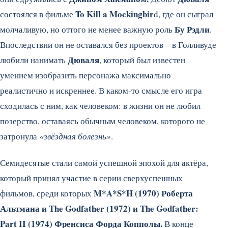
To Kill a Mockingbir
состоялся в фильме
d, где он сыграл
Бу Рэдли
молчаливую, но оттого не менее важную роль
.
Впоследствии он не оставался без проектов – в Голливуде
Дюваля
любили нанимать
, который был известен
умением изобразить персонажа максимально
реалистично и искреннее. В каком-то смысле его игра
сходилась с ним, как человеком: в жизни он не любил
позерство, оставаясь обычным человеком, которого не
затронула
«звёздная болезнь»
.
Семидесятые стали самой успешной эпохой для актёра,
который принял участие в серии сверхуспешных
M*A*S*H (1970) Роберта
фильмов, среди которых
Альтмана и The Godfather (1972) и The Godfather:
Part II (1974) Френсиса Форда Копполы.
В конце