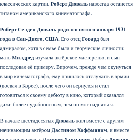
Роберт Дюваль
классических картин,
навсегда останется
титаном американского кинематографа.
Роберт Селден Дюваль родился пятого января 1931
года в Сан-Диего, США.
Говард
Его отец
был
адмиралом, хотя в семье были и творческие личности:
Милдред
мать
изучала актёрское мастерство, и сын
последовал её примеру. Впрочем, прежде чем окунуться
в мир кинематографа, ему пришлось отслужить в армии
(воевал в Корее), после чего он вернулся и стал
готовиться к своему дебюту в кино, который оказался
даже более судьбоносным, чем он мог надеяться.
Дюваль
В начале шестидесятых
жил вместе с другим
Дастином Хоффманом
начинающим актёром
, и вместе
Джином Хакманом.
Дюваля
они сдружились с
Дебют