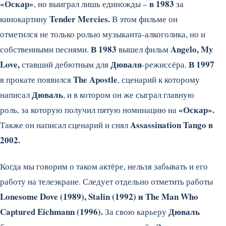
«Оскар»
в 1983
, но выиграл лишь единожды –
за
Tender Mercies.
кинокартину
В этом фильме он
отметился не только ролью музыканта-алкоголика, но и
В 1983
Angelo, My
собственными песнями.
вышел фильм
Love,
Дюваля
В 1997
ставший дебютным для
-режиссёра.
The Apostle
в прокате появился
, сценарий к которому
Дюваль
написал
, и в котором он же сыграл главную
«Оскар».
роль, за которую получил пятую номинацию на
Assassination Tango в
Также он написал сценарий и снял
2002.
Когда мы говорим о таком актёре, нельзя забывать и его
работу на телеэкране. Следует отдельно отметить работы
Lonesome Dove (1989), Stalin (1992) и The Man Who
Captured Eichmann (1996).
Дюваль
За свою карьеру