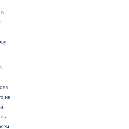
 в
и
ову
й
 она
о не
и.
знь
всем