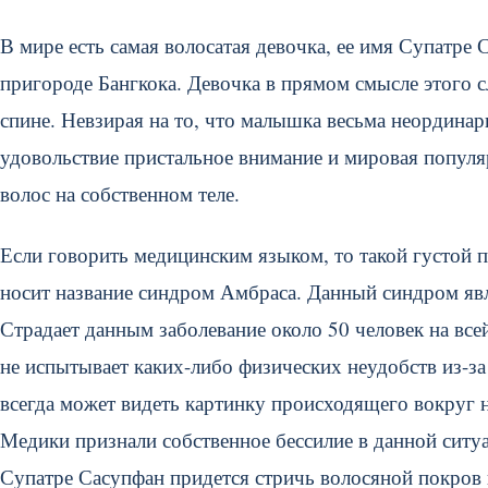
В мире есть самая волосатая девочка, ее имя Супатре 
пригороде Бангкока. Девочка в прямом смысле этого с
спине. Невзирая на то, что малышка весьма неординар
удовольствие пристальное внимание и мировая популя
волос на собственном теле.
Если говорить медицинским языком, то такой густой 
носит название синдром Амбраса. Данный синдром явл
Страдает данным заболевание около 50 человек на вс
не испытывает каких-либо физических неудобств из-за
всегда может видеть картинку происходящего вокруг н
Медики признали собственное бессилие в данной ситу
Супатре Сасупфан придется стричь волосяной покров н