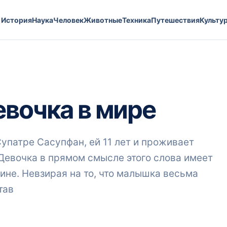
История
Наука
Человек
Животные
Техника
Путешествия
Культу
евочка в мире
Супатре Сасупфан, ей 11 лет и проживает
Девочка в прямом смысле этого слова имеет
пине. Невзирая на то, что малышка весьма
тав