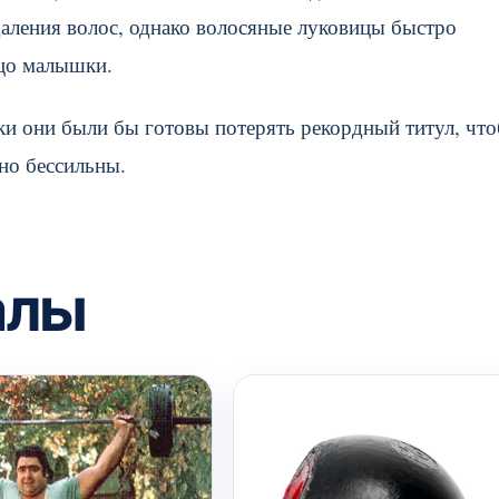
аления волос, однако волосяные луковицы быстро
ицо малышки.
ки они были бы готовы потерять рекордный титул, чт
тно бессильны.
алы