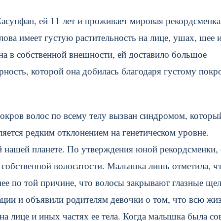
Сасупфан, ей 11 лет и проживает мировая рекордсменка
лова имеет густую растительность на лице, ушах, шее 
на в собственной внешности, ей доставило большое
рность, которой она добилась благодаря густому покр
покров волос по всему телу вызван синдромом, которы
яется редким отклонением на генетическом уровне.
ей нашей планете. По утверждения юной рекордсменки,
 собственной волосатости. Малышка лишь отметила, чт
ее по той причине, что волосы закрывают глазные щел
ации и объявили родителям девочки о том, что всю жи
а лице и иных частях ее тела. Когда малышка была со