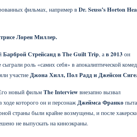
Dr. Seuss’s Horton Hea
рованных фильмах, например в
актрисе Лорен Миллер.
Барброй Стрейсанд в The Guilt Trip
в 2013
ей
, а
он
ые сыграли роль «самих себя» в апокалиптической коме
Джона Хилл, Пол Радд и Джейсон Сиге
няли участие
The Interview
 Его новый фильм
внезапно вызвал
Джеймса Франко
в ходе которого он и персонаж
пыта
рной страны были крайне возмущены, и после хакерск
ешено не выпускать на киноэкраны.