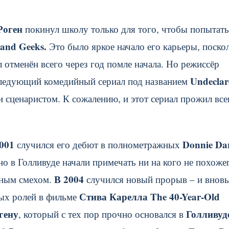
Роген
покинул школу только для того, чтобы попытать
and Geeks.
Это было яркое начало его карьеры, поско
л отменён всего через год помле начала. Но режиссёр
Undeclar
 следующий комедийный сериал под названием
и сценаристом. К сожалению, и этот сериал прожил все
2001
Donnie Da
случился его дебют в полнометражных
о в Голливуде начали примечать ни на кого не похоже
В 2004
ьным смехом.
случился новый прорыв – и вновь
Стива Карелла The 40-Year-Old
ых ролей в фильме
гену
Голливуд
, который с тех пор прочно основался в