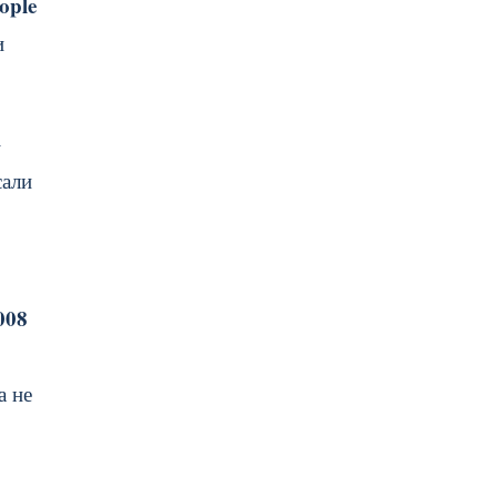
ople
и
–
сали
008
а не