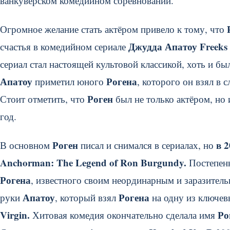
ванкуверском комедийном соревновании.
Огромное желание стать актёром привело к тому, что
Джудда Апатоу Freeks 
счастья в комедийном сериале
сериал стал настоящей культовой классикой, хоть и бы
Апатоу
Рогена
приметил юного
, которого он взял в
Роген
Стоит отметить, что
был не только актёром, но 
год.
Роген
в 
В основном
писал и снимался в сериалах, но
Anchorman: The Legend of Ron Burgundy.
Постепенн
Рогена
, известного своим неординарным и заразител
Апатоу
Рогена
руки
, который взял
на одну из ключев
Virgin.
Ро
Хитовая комедия окончательно сделала имя