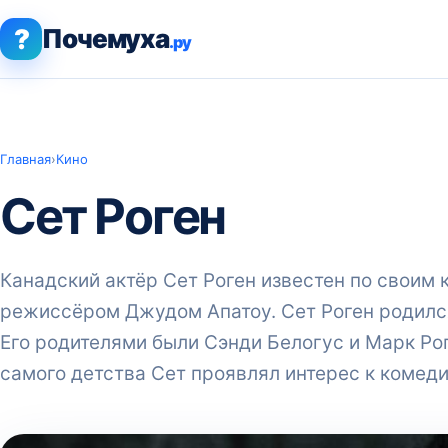
?
Почемуха
.ру
Главная
›
Кино
Сет Роген
Канадский актёр Сет Роген известен по своим
режиссёром Джудом Апатоу. Сет Роген родился
Его родителями были Сэнди Белогус и Марк Рог
самого детства Сет проявлял интерес к комед