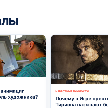
алы
 анимации
ИЗВЕСТНЫЕ ЛИЧНОСТИ
оль художника?
Почему в Игре прест
Тириона называют б