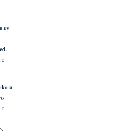
льку
ed
.
го
rko и
го
 с
е.