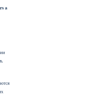
rs a
дии
л.
ются
их