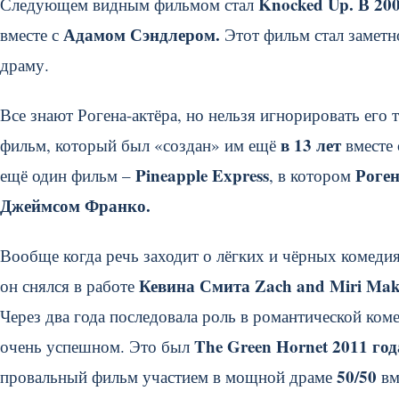
Knocked Up.
В 20
Следующем видным фильмом стал
Адамом Сэндлером.
вместе с
Этот фильм стал заметн
драму.
Все знают Рогена-актёра, но нельзя игнорировать его 
в 13 лет
фильм, который был «создан» им ещё
вместе
Pineapple Express
Роге
ещё один фильм –
, в котором
Джеймсом Франко.
Вообще когда речь заходит о лёгких и чёрных комеди
Кевина Смита Zach and Miri Mak
он снялся в работе
Через два года последовала роль в романтической ко
The Green Hornet 2011 год
очень успешном. Это был
50/50
провальный фильм участием в мощной драме
вм