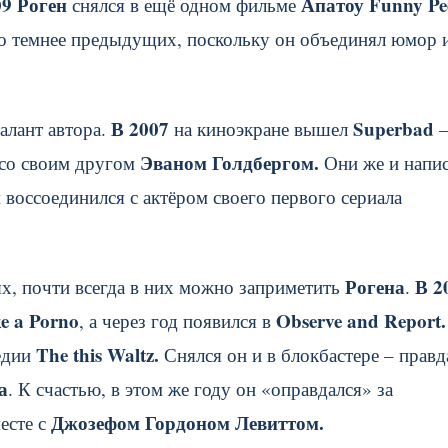
09 Роген
Апатоу Funny Pe
снялся в ещё одном фильме
о темнее предыдущих, поскольку он объединял юмор 
В 2007
Superbad
талант автора.
на киноэкране вышел
Эваном Голдбергом.
 со своим другом
Они же и напи
н
воссоединился с актёром своего первого сериала
Рогена
В 2
ях, почти всегда в них можно заприметить
.
e a Porno
Observe and Report.
, а через год появился в
The this Waltz.
медии
Снялся он и в блокбастере – правд
а
. К счастью, в этом же году он «оправдался» за
Джозефом Гордоном Левиттом.
есте с