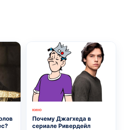
КИНО
олов
Почему Джагхеда в
ес?
сериале Ривердейл