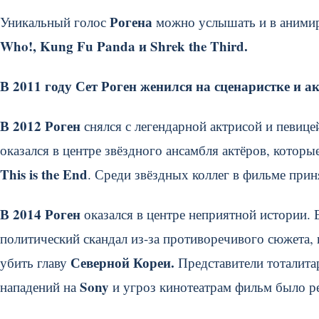
Рогена
Уникальный голос
можно услышать и в аними
Who!, Kung Fu Panda и Shrek the Third.
В 2011 году Сет Роген женился на сценаристке и 
В 2012 Роген
снялся с легендарной актрисой и певиц
оказался в центре звёздного ансамбля актёров, котор
This is the End
. Среди звёздных коллег в фильме при
В 2014 Роген
оказался в центре неприятной истории.
политический скандал из-за противоречивого сюжета, 
Северной Кореи.
убить главу
Представители тоталита
Sony
нападений на
и угроз кинотеатрам фильм было р