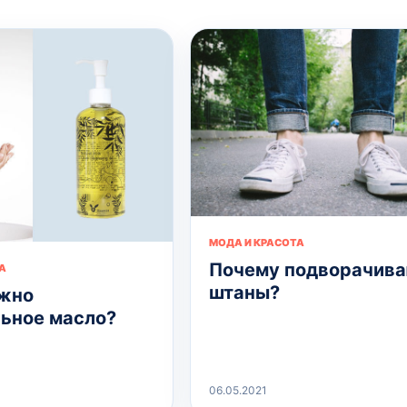
МОДА И КРАСОТА
Почему подворачив
А
штаны?
жно
ьное масло?
06.05.2021