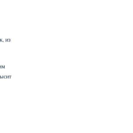
к, из
им
высит