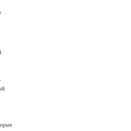
е
й
,
ый
торые