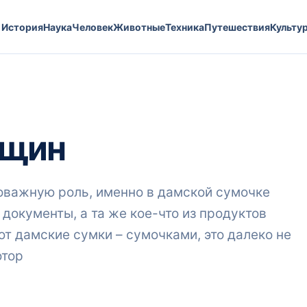
История
Наука
Человек
Животные
Техника
Путешествия
Культу
нщин
важную роль, именно в дамской сумочке
документы, а та же кое-что из продуктов
ют дамские сумки – сумочками, это далеко не
отор