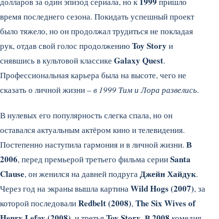
1999
долларов за один эпизод сериала, но к
пришло
время последнего сезона. Покидать успешный проект
было тяжело, но он продолжал трудиться не покладая
Toy Story
рук, отдав свой голос продолжению
и
Galaxy Quest
снявшись в культовой классике
.
Профессиональная карьера была на высоте, чего не
сказать о личной жизни –
в 1999 Тим и Лора развелись
.
В нулевых его популярность слегка спала, но он
оставался актуальным актёром кино и телевидения.
В
Постепенно наступила гармония и в личной жизни.
2006
Santa
, перед премьерой третьего фильма серии
Clause
Джейн Хайдук
, он женился на давней подруга
.
Wild Hogs (2007)
Через год на экраны вышла картина
, за
Redbelt (2008)
The Six Wives of
которой последовали
,
Henry Lefay (2008)
Toy Story
В 2008
, и третья
.
комедия