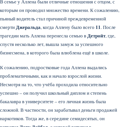
В семье у Аллена были отличные отношения с отцом, с
которым он проводил множество времени. К сожалению,
пьяный водитель стал причиной преждевременной
Джеральда
11
смерти
, когда Аллену было всего
. После
Детройт
трагедии мать Аллена перенесла семью в
, где,
спустя несколько лет, вышла замуж за успешного
бизнесмена, в которого была влюблена ещё в школе.
К сожалению, подростковые года Аллена выдались
проблематичными, как и начало взрослой жизни.
Несмотря на то, что учёба проходила относительно
успешно – он получил школьный диплом и степень
бакалавра в университете – его личная жизнь была
сложной. В частности, он зарабатывал деньги продажей
наркотиков. Тогда же, в середине семидесятых, он
Лору Дейбел
встретил
, с которой вступил в