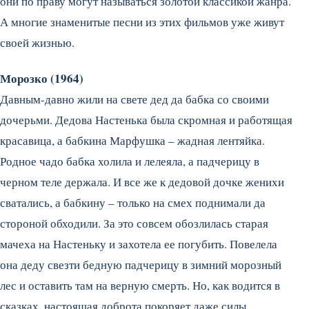
они по праву могут называться золотой классикой жанра.
А многие знаменитые песни из этих фильмов уже живут
своей жизнью.
Морозко (1964)
Давным-давно жили на свете дед да бабка со своими
дочерьми. Дедова Настенька была скромная и работящая
красавица, а бабкина Марфушка – жадная лентяйка.
Родное чадо бабка холила и лелеяла, а падчерицу в
черном теле держала. И все же к дедовой дочке женихи
сватались, а бабкину – только на смех поднимали да
стороной обходили. За это совсем обозлилась старая
мачеха на Настеньку и захотела ее погубить. Повелела
она деду свезти бедную падчерицу в зимний морозный
лес и оставить там на верную смерть. Но, как водится в
сказках, настоящая доброта покоряет даже силы