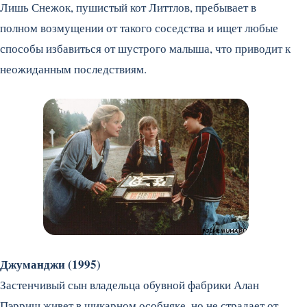
Лишь Снежок, пушистый кот Литтлов, пребывает в
полном возмущении от такого соседства и ищет любые
способы избавиться от шустрого малыша, что приводит к
неожиданным последствиям.
Джуманджи (1995)
Застенчивый сын владельца обувной фабрики Алан
Пэрриш живет в шикарном особняке, но не страдает от