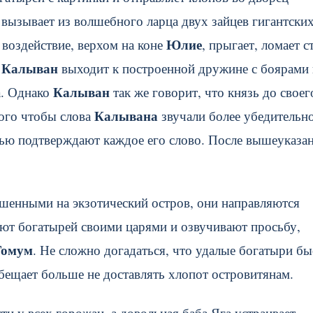
 вызывает из волшебного ларца двух зайцев гигантски
Юлие
 воздействие, верхом на коне
, прыгает, ломает с
Калыван
м
выходит к построенной дружине с боярами 
Калыван
а. Однако
так же говорит, что князь до своег
Калывана
того чтобы слова
звучали более убедительно
ью подтверждают каждое его слово. После вышеуказа
шенными на экзотический остров, они направляются
ают богатырей своими царями и озвучивают просьбу,
Гомум
. Не сложно догадаться, что удалые богатыри б
бещает больше не доставлять хлопот островитянам.
и у всех горожан, а довольная баба Яга устраивает