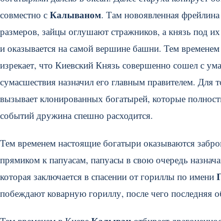
Калываном
совместно с
. Там новоявленная фрейлина
размеров, зайцы оглушают стражников, а князь под их
и оказывается на самой вершине башни. Тем времене
изрекает, что Киевский Князь совершенно сошел с ум
сумасшествия назначил его главным правителем. Для 
вызывает клонированных богатырей, которые полност
событий дружина спешно расходится.
Тем временем настоящие богатыри оказываются забро
прямиком к папуасам, папуасы в свою очередь назнач
которая заключается в спасении от гориллы по имени
побеждают коварную гориллу, после чего последняя о
Калыван
Тем временем в Киеве
отбирает драгоценност