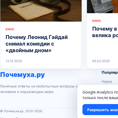
КИНО
Почему в
КИНО
велика р
Почему Леонид Гайдай
снимал комедии с
«двойным дном»
13.10.2025
05.03.2020
Популяр
Почемуха.ру
Наука
Понятные ответы на любопытные вопросы о
История
Google Analytics 
человеке и окружающем мире.
Животны
только после ваше
Техника
Разрешить ана
© Почемуха.ру, 2010–2026