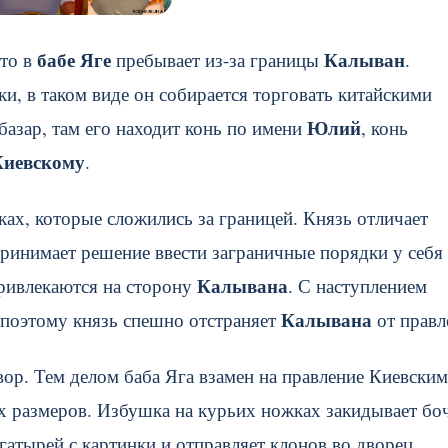
бабе Яге
Калыван
что в
пребывает из-за границы
.
и, в таком виде он собирается торговать китайскими
Юлий
базар, там его находит конь по имени
, конь
Киевскому
.
ках, которые сложились за границей. Князь отличает
ринимает решение ввести заграничные порядки у себя
Калывана
привлекаются на сторону
. С наступлением
Калывана
 поэтому князь спешно отстраняет
от правл
ор. Тем делом баба Яга взамен на правление Киевским
х размеров. Избушка на курьих ножках закидывает бо
гатырей с картинки и отправляет клонов во дворец