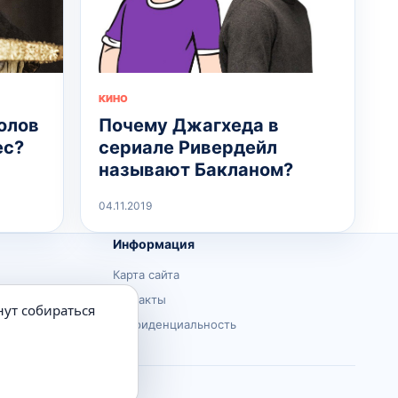
КИНО
олов
Почему Джагхеда в
ес?
сериале Ривердейл
называют Бакланом?
04.11.2019
Информация
Карта сайта
Контакты
нут собираться
Конфиденциальность