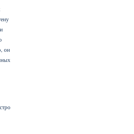
х
тену
и
о
, он
нных
ыстро