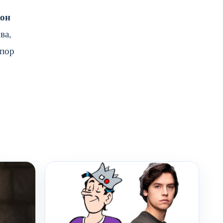
он
ва,
тпор
.