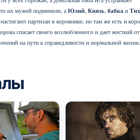
Юлий
Князь
бабка
Тих
что их мужей подменили, а
,
,
и
астигают партизан в коровнике, но там же есть и коро
корова спасает своего возлюбленного и дает жесткий о
лючений на пути к справедливости и нормальной жизни
алы