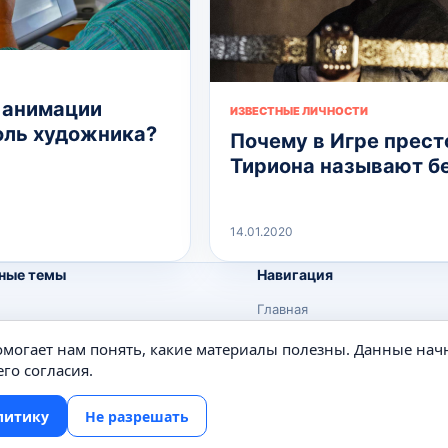
 анимации
ИЗВЕСТНЫЕ ЛИЧНОСТИ
оль художника?
Почему в Игре прест
Тириона называют б
14.01.2020
ные темы
Навигация
Главная
Поиск
помогает нам понять, какие материалы полезны. Данные нач
е
Известные личности
го согласия.
Изобретения
литику
Не разрешать