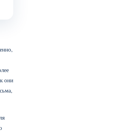
енно,
олее
ак они
сьма,
ля
о