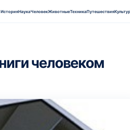
История
Наука
Человек
Животные
Техника
Путешествия
Культу
ниги человеком