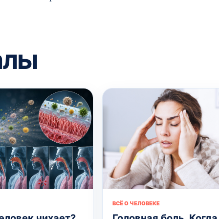
алы
ВСЁ О ЧЕЛОВЕКЕ
еловек чихает?
Головная боль. Когда