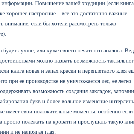
и информации. Повышение вашей эрудиции (если книга
же хорошее настроение – все это достаточно важные
 внимание, если бы хотели рассмотреть только
е).
 будет лучше, или хуже своего печатного аналога. Вед
и достоинствами можно назвать возможность тактильно
если книга новая и запах краски и переплетного клея е
то при ее производстве не уничтожается лес, ее легко
поддерживать возможность создания закладок, запоми
табирования букв и более вольное изменение интерлин
кже имеет свои положительные моменты, особенно если
а просто полежать на кровати и прослушать такую кни
ии и не напрягая глаз.