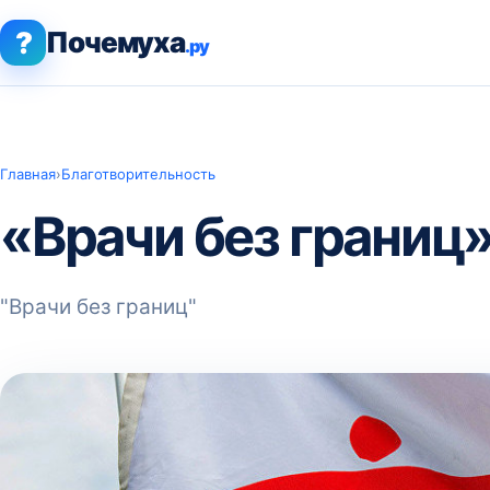
?
Почемуха
.ру
Главная
›
Благотворительность
«Врачи без границ
"Врачи без границ"