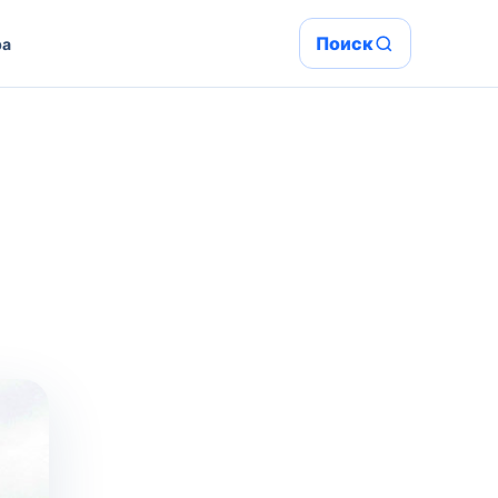
Поиск
ра