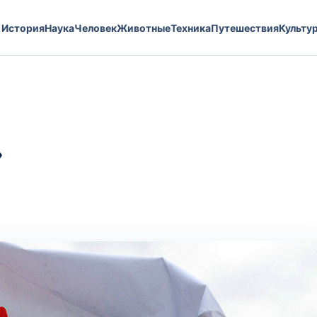
История
Наука
Человек
Животные
Техника
Путешествия
Культу
»