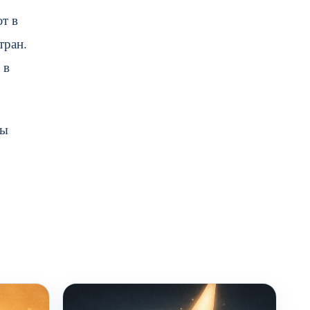
т в
тран.
 в
бы