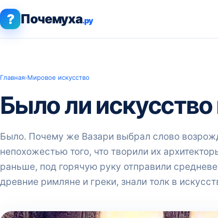
?
Почемуха
.ру
Главная
›
Мировое искусство
Было ли искусство 
Было. Почему же Вазари выбрал слово возрожд
непохожестью того, что творили их архитекторы
раньше, под горячую руку отправили средневек
древние римляне и греки, знали толк в искусст