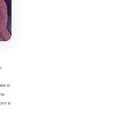
о
фии и
язь
ого и