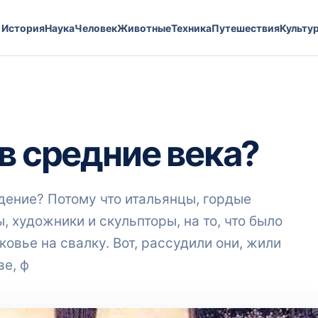
История
Наука
Человек
Животные
Техника
Путешествия
Культу
в средние века?
ение? Потому что итальянцы, гордые
, художники и скульпторы, на то, что было
овье на свалку. Вот, рассудили они, жили
ве, ф