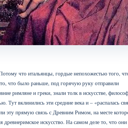
Потому что итальянцы, гордые непохожестью того, чт
 то, что было раньше, под горячую руку отправили
евние римляне и греки, знали толк в искусстве, филосо
ью.
Тут вклинились эти средние века и – «распалась св
ли эту прямую связь с Древним Римом, на месте котор
 древнеримское искусство. На самом деле то, что они