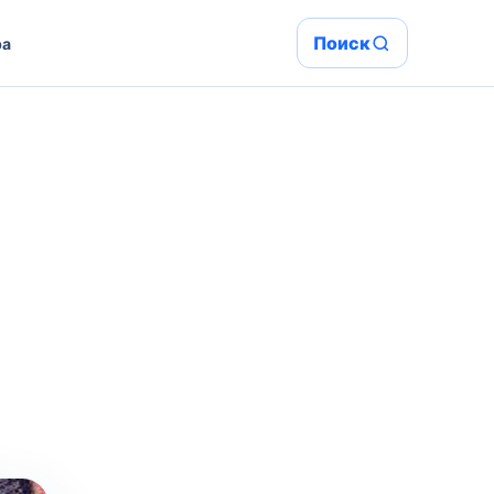
Поиск
ра