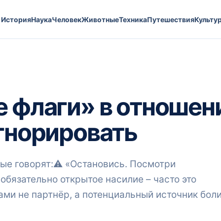
История
Наука
Человек
Животные
Техника
Путешествия
Культу
е флаги» в отношен
игнорировать
ые говорят:⚠️ «Остановись. Посмотри
 обязательно открытое насилие – часто это
вами не партнёр, а потенциальный источник бол