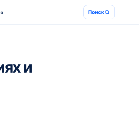
Поиск
ра
иях и
и