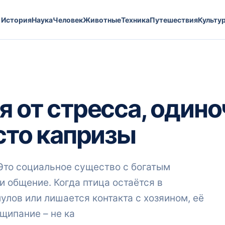
История
Наука
Человек
Животные
Техника
Путешествия
Культу
я от стресса, одино
осто капризы
 Это социальное существо с богатым
 общение. Когда птица остаётся в
улов или лишается контакта с хозяином, её
щипание – не ка