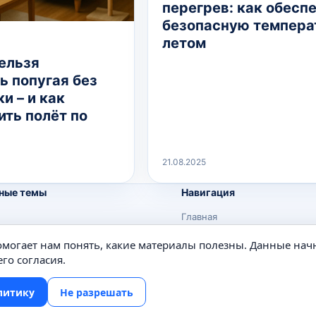
перегрев: как обесп
безопасную темпера
летом
ельзя
ь попугая без
и – и как
ить полёт по
21.08.2025
ные темы
Навигация
Главная
Поиск
помогает нам понять, какие материалы полезны. Данные нач
е
Известные личности
го согласия.
Изобретения
литику
Не разрешать