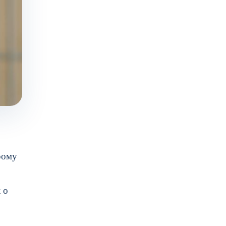
рому
 о