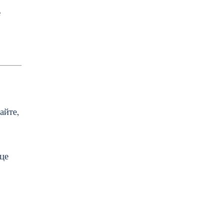
е
айте,
це