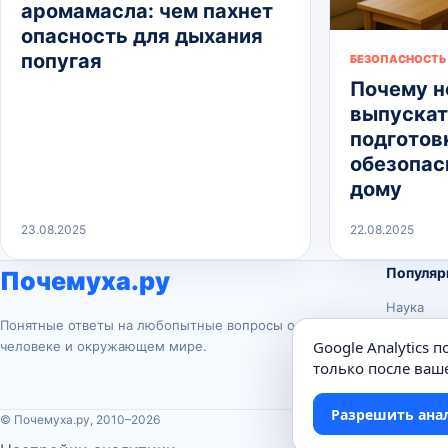
аромамасла: чем пахнет
опасность для дыхания
попугая
БЕЗОПАСНОСТЬ
Почему н
выпускат
подготовк
обезопас
дому
23.08.2025
22.08.2025
Популяр
Почемуха.ру
Наука
Понятные ответы на любопытные вопросы о
История
Google Analytics 
человеке и окружающем мире.
Животны
только после ваше
Техника
Разрешить ана
© Почемуха.ру, 2010–2026