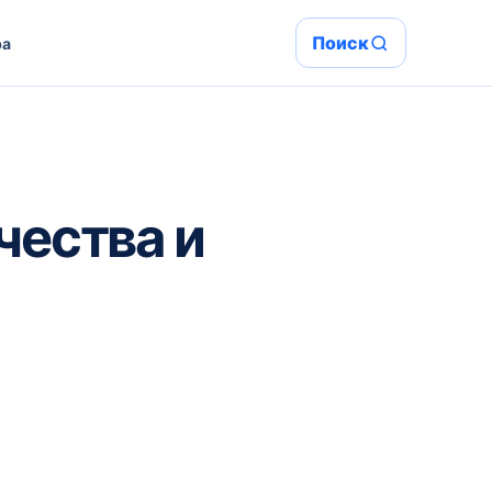
Поиск
ра
чества и