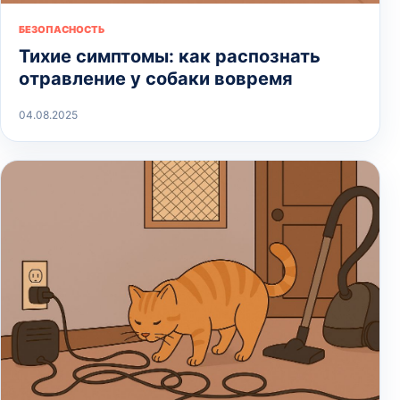
БЕЗОПАСНОСТЬ
Тихие симптомы: как распознать
отравление у собаки вовремя
04.08.2025