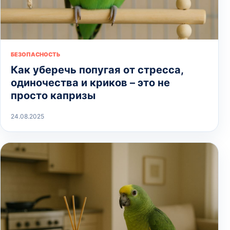
БЕЗОПАСНОСТЬ
Как уберечь попугая от стресса,
одиночества и криков – это не
просто капризы
24.08.2025