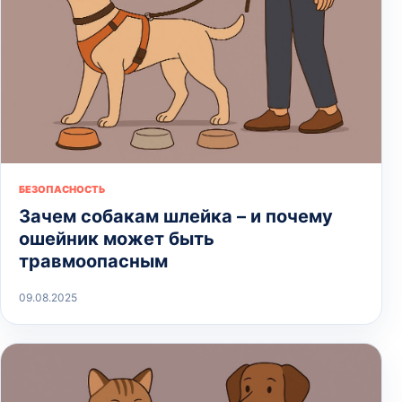
БЕЗОПАСНОСТЬ
Зачем собакам шлейка – и почему
ошейник может быть
травмоопасным
09.08.2025