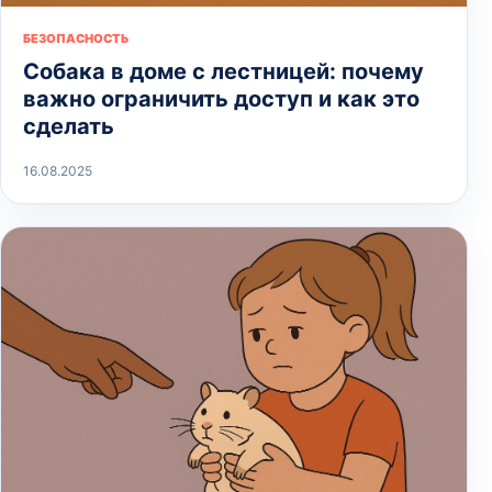
БЕЗОПАСНОСТЬ
Собака в доме с лестницей: почему
важно ограничить доступ и как это
сделать
16.08.2025