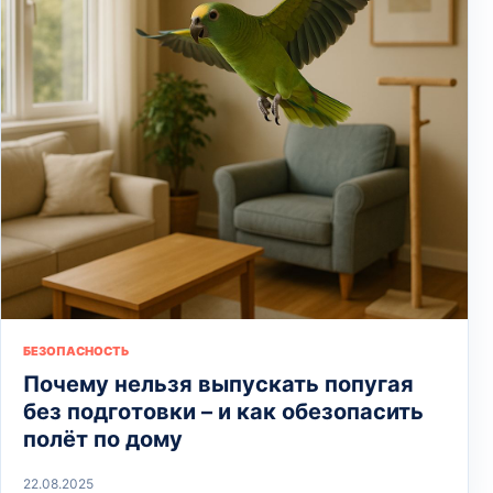
БЕЗОПАСНОСТЬ
Почему нельзя выпускать попугая
без подготовки – и как обезопасить
полёт по дому
22.08.2025