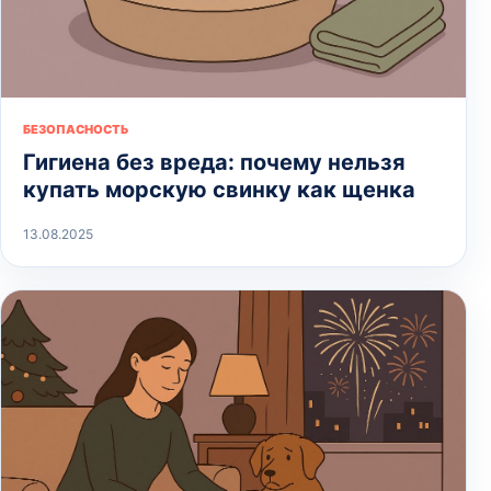
БЕЗОПАСНОСТЬ
Гигиена без вреда: почему нельзя
купать морскую свинку как щенка
13.08.2025