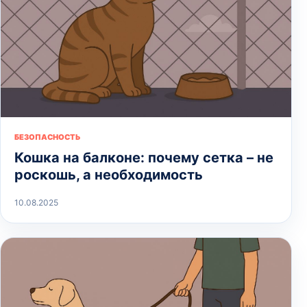
БЕЗОПАСНОСТЬ
Кошка на балконе: почему сетка – не
роскошь, а необходимость
10.08.2025