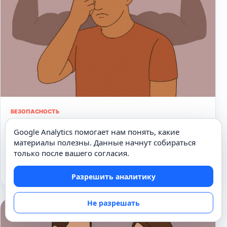
БЕЗОПАСНОСТЬ
Как токсичная маскулинность
Google Analytics помогает нам понять, какие
мешает быть в безопасности и
материалы полезны. Данные начнут собираться
строить отношения
только после вашего согласия.
27.07.2025
Разрешить аналитику
Не разрешать