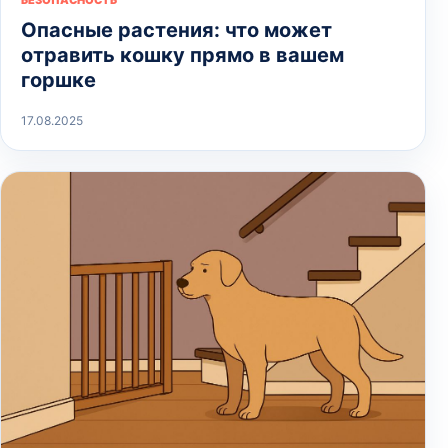
Опасные растения: что может
отравить кошку прямо в вашем
горшке
17.08.2025