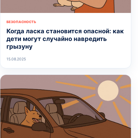
БЕЗОПАСНОСТЬ
Когда ласка становится опасной: как
дети могут случайно навредить
грызуну
15.08.2025