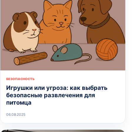
БЕЗОПАСНОСТЬ
Игрушки или угроза: как выбрать
безопасные развлечения для
питомца
06.08.2025