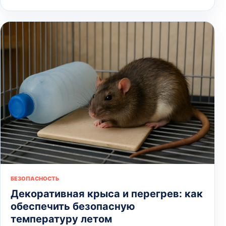
БЕЗОПАСНОСТЬ
Декоративная крыса и перегрев: как
обеспечить безопасную
температуру летом