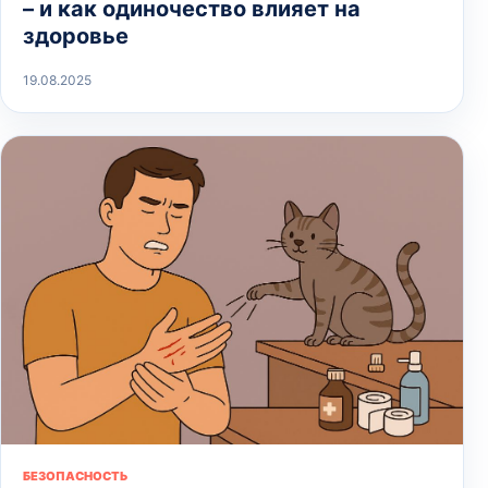
– и как одиночество влияет на
здоровье
19.08.2025
БЕЗОПАСНОСТЬ