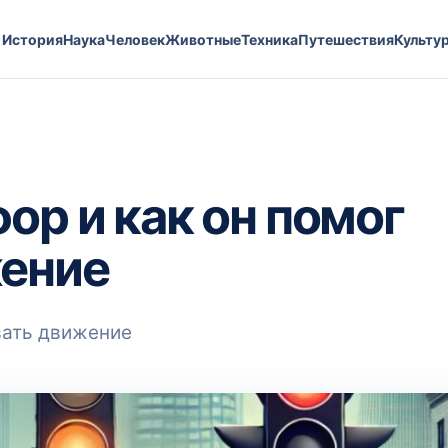
История
Наука
Человек
Животные
Техника
Путешествия
Культу
ор и как он помог
жение
вать движение