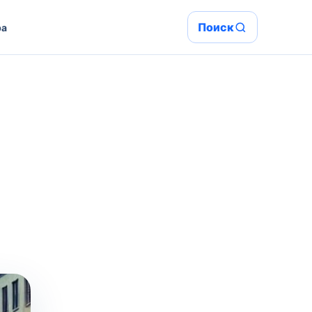
Поиск
ра