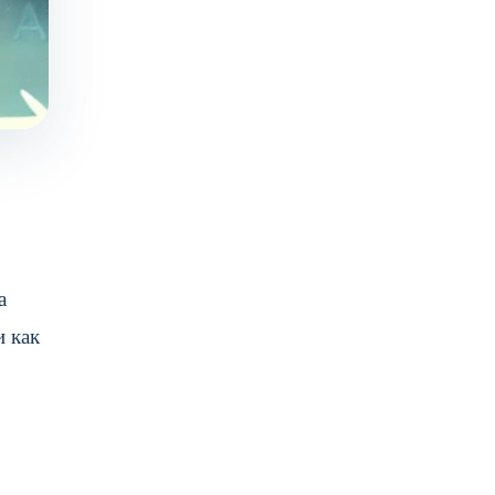
а
и как