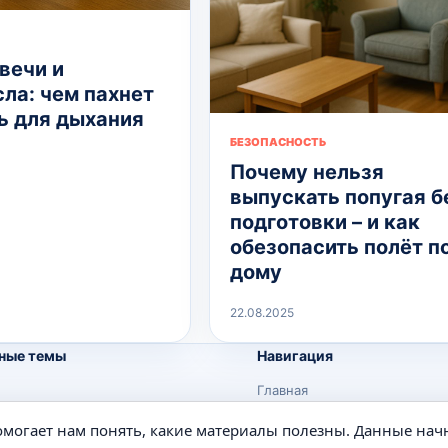
вечи и
ла: чем пахнет
ь для дыхания
БЕЗОПАСНОСТЬ
Почему нельзя
выпускать попугая б
подготовки – и как
обезопасить полёт п
дому
22.08.2025
ные темы
Навигация
Главная
Поиск
помогает нам понять, какие материалы полезны. Данные нач
е
Известные личности