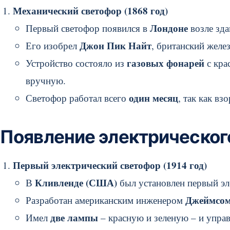
Механический светофор (1868 год)
Лондоне
Первый светофор появился в
возле зда
Джон Пик Найт
Его изобрел
, британский жел
газовых фонарей
Устройство состояло из
с кра
вручную.
один месяц
Светофор работал всего
, так как вз
Появление электрическог
Первый электрический светофор (1914 год)
Кливленде (США)
В
был установлен первый эл
Джеймсом
Разработан американским инженером
две лампы
Имел
– красную и зеленую – и упра