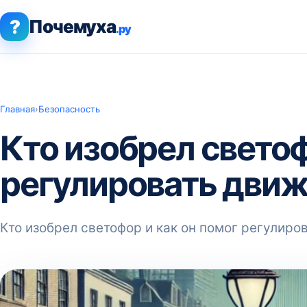
?
Почемуха
.ру
Главная
›
Безопасность
Кто изобрел светоф
регулировать дви
Кто изобрел светофор и как он помог регулиро