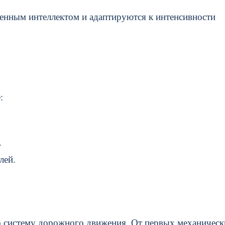
енным интеллектом и адаптируются к интенсивности
:
.
.
лей.
о систему дорожного движения. От первых механическ