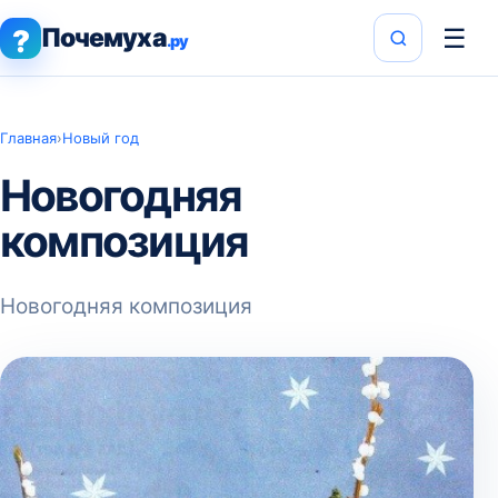
Почемуха
☰
?
.ру
Главная
›
Новый год
Новогодняя
композиция
Новогодняя композиция