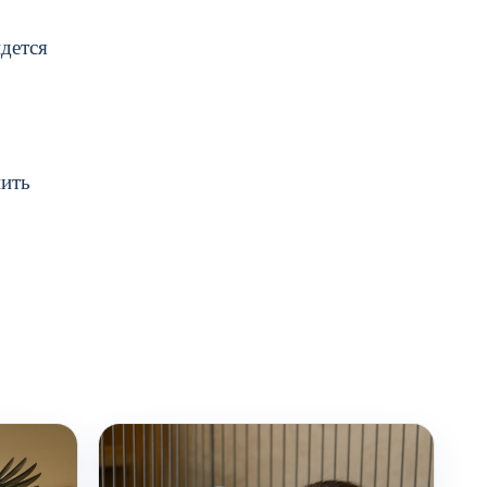
идется
нить