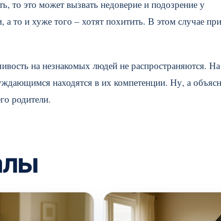
ть, то это может вызвать недоверие и подозрение у
 а то и хуже того – хотят похитить. В этом случае пр
чивость на незнакомых людей не распространяются. На
уждающимся находятся в их компетенции. Ну, а объяс
го родители.
алы