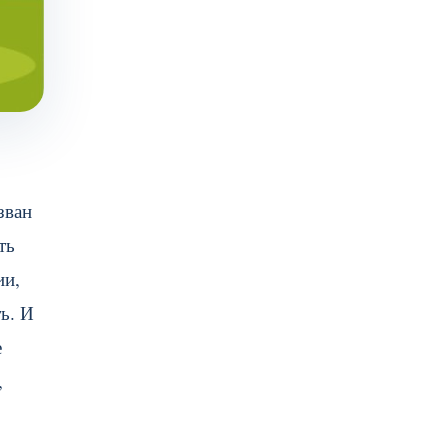
зван
ть
ии,
ть. И
е
,