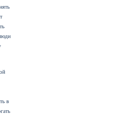
нять
т
ть
 люди
у
кой
ть в
огать