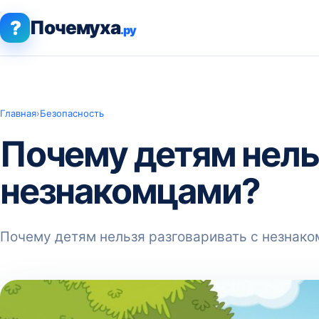
?
Почемуха
.ру
Главная
›
Безопасность
Почему детям нель
незнакомцами?
Почему детям нельзя разговаривать с незнак