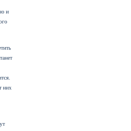
но и
ого
етить
танет
ится.
т них
ут