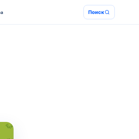
Поиск
ра