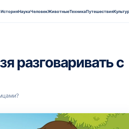
История
Наука
Человек
Животные
Техника
Путешествия
Культу
зя разговаривать с
омцами?