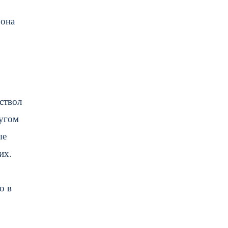
 она
ствол
ругом
ые
их.
о в