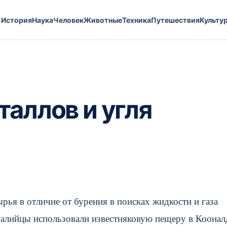
История
Наука
Человек
Животные
Техника
Путешествия
Культу
таллов и угля
рья в отличие от бурения в поисках жидкости и газа
тралийцы использовали известняковую пещеру в Коонал