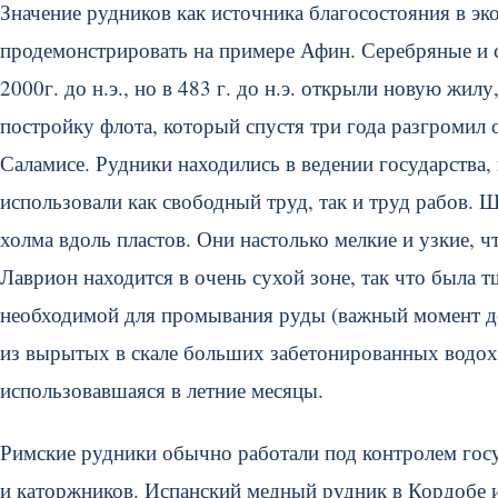
Значение рудников как источника благосостояния в э
продемонстрировать на примере Афин. Серебряные и 
2000г. до н.э., но в 483 г. до н.э. открыли новую жи
постройку флота, который спустя три года разгромил
Саламисе. Рудники находились в ведении государства,
использовали как свободный труд, так и труд рабов. 
холма вдоль пластов. Они настолько мелкие и узкие, 
Лаврион находится в очень сухой зоне, так что была т
необходимой для промывания руды (важный момент доб
из вырытых в скале больших забетонированных водохр
использовавшаяся в летние месяцы.
Римские рудники обычно работали под контролем госуд
и каторжников. Испанский медный рудник в Кордобе и