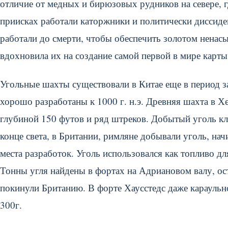
отличие от медных и бирюзовых рудников на севере, г
приисках работали каторжники и политически диссиде
работали до смерти, чтобы обеспечить золотом ненасы
вдохновила их на создание самой первой в мире карт
Угольные шахты существовали в Китае еще в период зап
хорошо разработаны к 1000 г. н.э. Древняя шахта в Х
глубиной 150 футов и ряд штреков. Добытый уголь к
конце света, в Британии, римляне добывали уголь, нач
места разработок. Уголь использовался как топливо дл
Тонны угля найдены в фортах на Адриановом валу, ос
покинули Британию. В форте Хаусстедс даже караульн
300г.