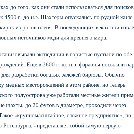
ках до того, как они стали использоваться для поисков
к 4500 г. до н.э. Шахтеры опускались по рудной жиле 
кирок из рогов оленя. В последующих веках они извл
новных источников меди для древнего мира.
ганизовывали экспедиции в гористые пустыни по обе
ождений. Еще в 2600 г. до н.э. фараоны посылали па
в для разработки богатых залежей бирюзы. Обычно
ку медных месторождений в этом районе, но теперь
айского полуострова уже работали местные жители при
шие шахты, до 20 футов в диаметре, проходили через
 Такое «крупномасштабное, сложное предприятие», по
о Ротенбурга, «представляет собой самую первую