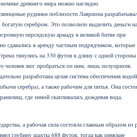
кономике древнего мира можно наглядно
свинцовые рудники поблизости Лавриона разрабатывал
лу, богатую серебром. Это позволило выделить деньги н
 огромную персидскую армаду в великой битве при
 но сдавались в аренду частным подрядчиком, которые
Штреки тянулись на 330 футов в длину с одной стороны
что человек мог пробраться оп ним, лишь полуприсев.
щательно разработана целая система обеспечения водой
ычи серебра), а также рабочим для питья. Она состо
анилищ, где зимой скапливалась дождевая вода,
арства, а рабочая сила состояла главным образом из 
мел глубину шахты 688 футов, тогда как римские