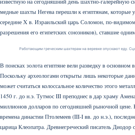
известную на сегодняшний день шахтно-галерейную с
медные шахты Негева перешли к египтянам, которые 
середине X в. Израильский царь Соломон, по-видимом
разрешения его египетских союзников), ставшие одним
Работающим греческим шахтерам на веревке опускают еду. Сцена 
В поисках золота египтяне вели разведку в основном 
Поскольку археологами открыты лишь некоторые данны
может считаться колоссальное количество этого мета
1450 г. до н.э. Тутмос III преподнес в дар храму Аме
миллионов долларов по сегодняшней рыночной цене. 
времена династии Птолемеев (III-I вв. до н.э.), после
царица Клеопатра. Древнегреческий писатель Диодор 