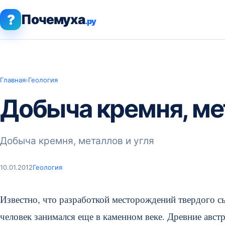
?
Почемуха
.ру
Главная
›
Геология
Добыча кремня, ме
Добыча кремня, металлов и угля
10.01.2012
Геология
Известно, что разработкой месторождений твердого сы
человек занимался еще в каменном веке. Древние авс