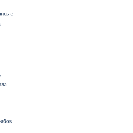
ись с
а
,
яла
рабов