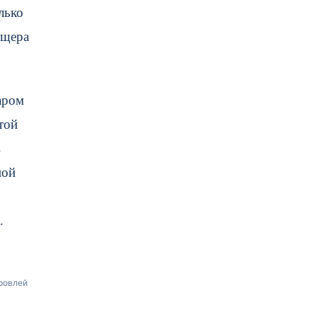
лько
ещера
аром
той
в
ной
.
кровлей