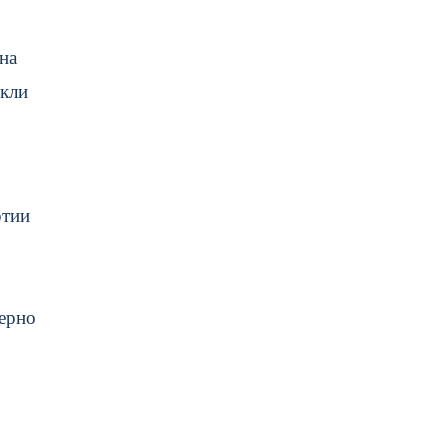
на
екли
ртии
мерно