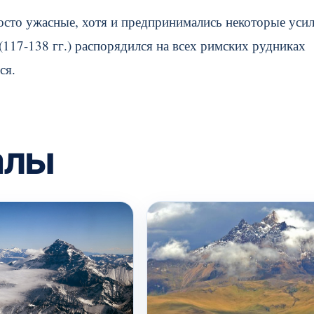
осто ужасные, хотя и предпринимались некоторые уси
17-138 гг.) распорядился на всех римских рудниках
ся.
алы