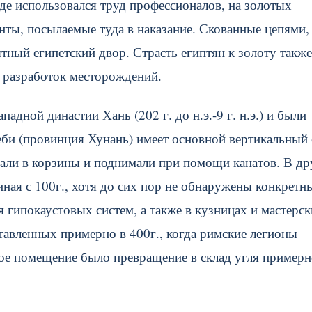
де использовался труд профессионалов, на золотых
нты, посылаемые туда в наказание. Скованные цепями,
тный египетский двор. Страсть египтян к золоту также
ы разработок месторождений.
адной династии Хань (202 г. до н.э.-9 г. н.э.) и были
еби (провинция Хунань) имеет основной вертикальный 
лали в корзины и поднимали при помощи канатов. В д
иная с 100г., хотя до сих пор не обнаружены конкретн
я гипокаустовых систем, а также в кузницах и мастерск
тавленных примерно в 400г., когда римские легионы
ое помещение было превращение в склад угля примерн