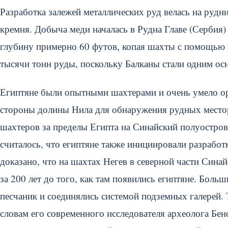
Разработка залежей металлических руд велась на рудни
кремня. Добыча меди началась в Рудна Главе (Сербия) 
глубину примерно 60 футов, копая шахты с помощью 
тысячи тонн руды, поскольку Балканы стали одним ос
Египтяне были опытными шахтерами и очень умело ор
стороны долины Нила для обнаружения рудных местор
шахтеров за пределы Египта на Синайский полуостро
считалось, что египтяне также инициировали разработ
доказано, что на шахтах Негев в северной части Син
за 200 лет до того, как там появились египтяне. Боль
песчаник и соединялись системой подземных галерей.
словам его современного исследователя археолога Бен