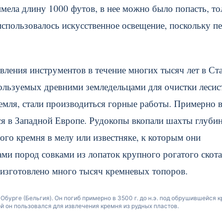
имела длину 1000 футов, в нее можно было попасть, то
использовалось искусственное освещение, поскольку п
ления инструментов в течение многих тысяч лет в Ст
пользуемых древними земледельцами для очистки лесис
земля, стали производиться горные работы. Примерно 
лся в Западной Европе. Рудокопы вкопали шахты глуби
ого кремня в мелу или известняке, к которым они
ми пород совками из лопаток крупного рогатого скота
 изготовлено много тысяч кремневых топоров.
бурге (Бельгия). Он погиб примерно в 3500 г. до н.э. под обрушившейся 
рой он пользовался для извлечения кремня из рудных пластов.