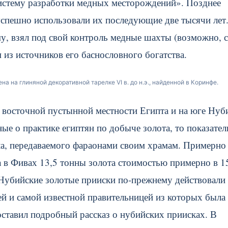
истему разработки медных месторождений». Позднее
успешно использовали их последующие две тысячи лет
у, взял под свой контроль медные шахты (возможно, с
 из источников его баснословного богатства.
на глиняной декоративной тарелке VI в. до н.э., найденной в Коринфе.
в восточной пустынной местности Египта и на юге Нуб
е о практике египтян по добыче золота, то показате
лла, передаваемого фараонами своим храмам. Примерно
на в Фивах 13,5 тонны золота стоимостью примерно в 1
Нубийские золотые прииски по-прежнему действовали
дней и самой известной правительницей из которых была
оставил подробный рассказ о нубийских приисках. В