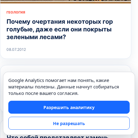
ГЕОЛОГИЯ
Почему очертания некоторых гор
голубые, даже если они покрыты
зелеными лесами?
08.07.2012
ГЕОЛОГИЯ
Google Analytics помогает нам понять, какие
Почему Средиземное море
материалы полезны. Данные начнут собираться
называют наследником океана Тетис
только после вашего согласия.
02.04.2012
Разрешить аналитику
Не разрешать
ГЕОЛОГИЯ
Что собой представляет камень