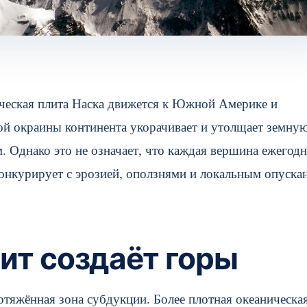
ческая плита Наска движется к Южной Америке и
ой окраины континента укорачивает и утолщает земну
. Однако это не означает, что каждая вершина ежегод
конкурирует с эрозией, оползнями и локальным опуска
ит создаёт горы
яжённая зона субдукции. Более плотная океаническа