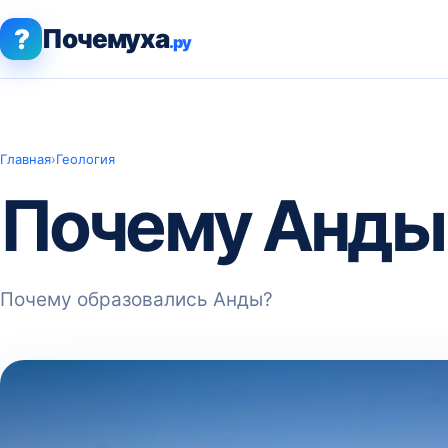
?
Почемуха
.ру
Главная
›
Геология
Почему Анды
Почему образовались Анды?