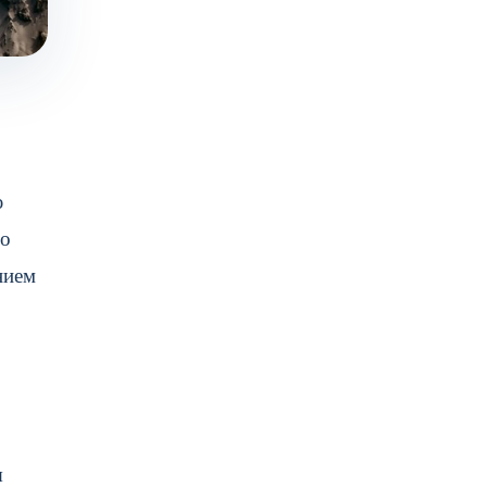
ю
но
нием
я