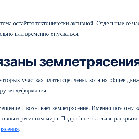
тема остаётся тектонически активной. Отдельные её ча
ально или временно опускаться.
вязаны землетрясени
екоторых участках плиты сцеплены, хотя их общее дви
пругая деформация.
мещение и возникает землетрясение. Именно поэтому з
ивным регионам мира. Подробнее эта связь раскрыта 
рясения
.