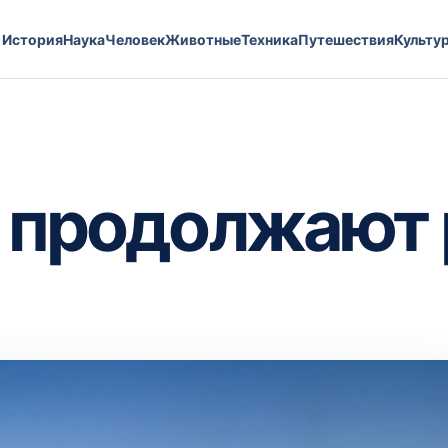
История
Наука
Человек
Животные
Техника
Путешествия
Культу
 продолжают 