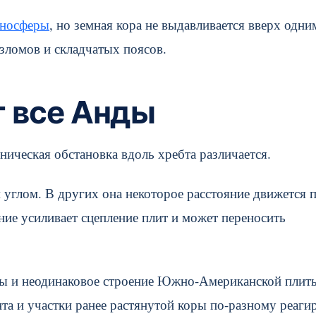
еносферы
, но земная кора не выдавливается вверх одни
зломов и складчатых поясов.
т все Анды
ническая обстановка вдоль хребта различается.
 углом. В других она некоторое расстояние движется 
ние усиливает сцепление плит и может переносить
мы и неодинаковое строение Южно-Американской плит
а и участки ранее растянутой коры по-разному реаги