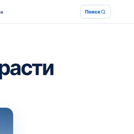
Поиск
ра
расти