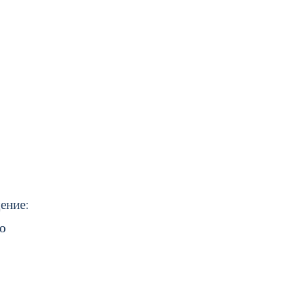
ение:
го