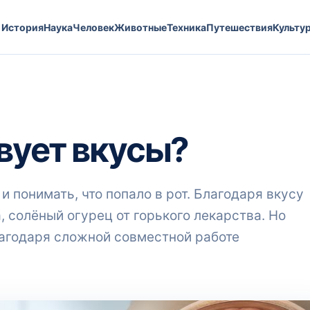
История
Наука
Человек
Животные
Техника
Путешествия
Культу
вует вкусы?
 и понимать, что попало в рот. Благодаря вкусу
, солёный огурец от горького лекарства. Но
лагодаря сложной совместной работе