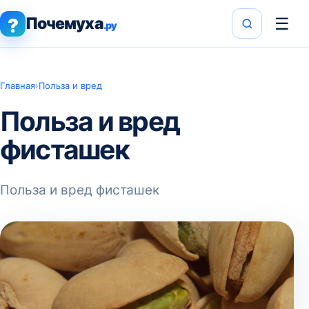
Почемуха
☰
?
.ру
Главная
›
Польза и вред
Польза и вред
фисташек
Польза и вред фисташек