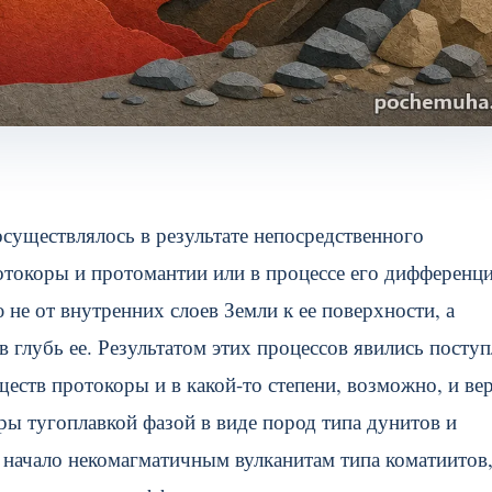
существлялось в результате непосредственного
отокоры и протомантии или в процессе его дифференц
 не от внутренних слоев Земли к ее поверхности, а
 глубь ее.
Результатом этих процессов явились поступ
ществ протокоры и в какой-то степени, возможно, и ве
ы тугоплавкой фазой в виде пород типа дунитов и
 начало некомагматичным вулканитам типа коматиитов