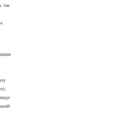
, так
ы.
у
иации
азу
л),
 виде
ывший