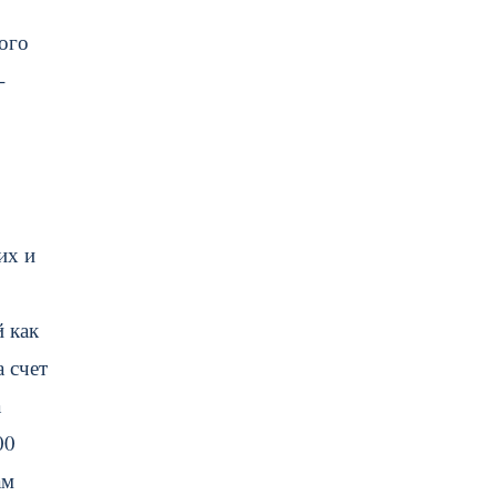
ого
-
их и
 как
 счет
а
00
ам