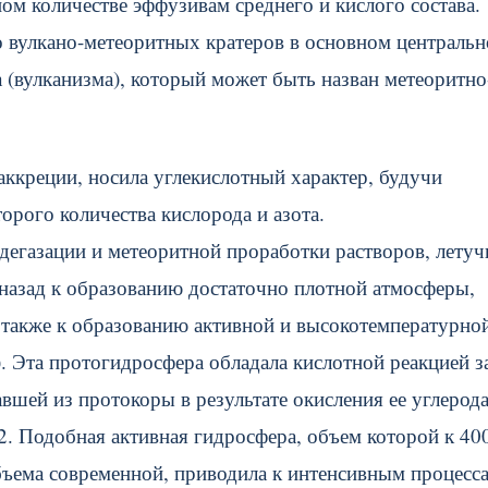
ом количестве эффузивам среднего и кислого состава.
 вулкано-метеоритных кратеров в основном центральн
 (вулканизма), который может быть назван метеоритно
аккреции, носила углекислотный характер, будучи
рого количества кислорода и азота.
дегазации и метеоритной проработки растворов, летуч
 назад к образованию достаточно плотной атмосферы,
 также к образованию активной и высокотемпературной
. Эта протогидросфера обладала кислотной реакцией за
вшей из протокоры в результате окисления ее углерод
. Подобная активная гидросфера, объем которой к 40
 объема современной, приводила к интенсивным процесс