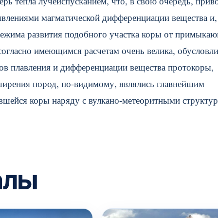
рь тепла лучеиспусканием, что, в свою очередь, прив
явлениями магматической дифференциации вещества и,
 режима развития подобного участка коры от примыка
согласно имеющимся расчетам очень велика, обусловл
ов плавления и дифференциации вещества протокоры,
ширения пород, по-видимому, являлись главнейшим
шейся коры наряду с вулкано-метеоритными структу
алы