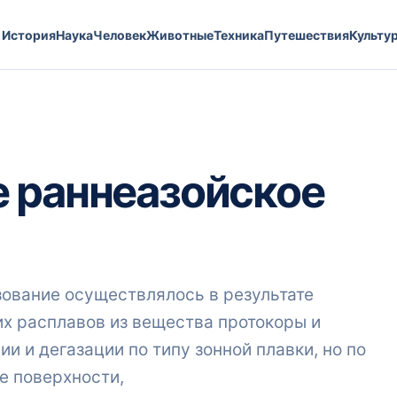
История
Наука
Человек
Животные
Техника
Путешествия
Культу
 раннеазойское
ование осуществлялось в результате
х расплавов из вещества протокоры и
и и дегазации по типу зонной плавки, но по
е поверхности,