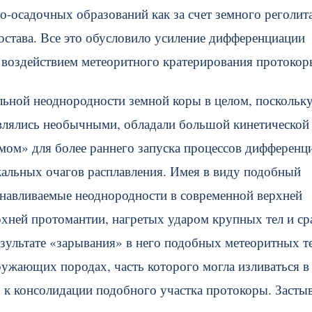
осадочных образований как за счет земного реголита
остава. Все это обусловило усиление дифференциации
 воздействием метеоритного кратерирования протокор
льной неоднородности земной коры в целом, поскольк
влялись необычными, обладали большой кинетической
мом» для более раннего запуска процессов дифференц
кальных очагов расплавления. Имея в виду подобный
анавливаемые неоднородности в современной верхней
рхней протомантии, нагретых ударом крупных тел и ср
ультате «зарывания» в него подобных метеоритных те
ружающих породах, часть которого могла изливаться в
о к консолидации подобного участка протокоры. Заст