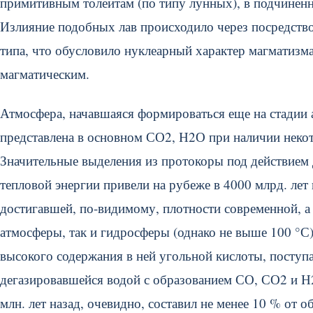
примитивным толеитам (по типу лунных), в подчиненн
Излияние подобных лав происходило через посредство
типа, что обусловило нуклеарный характер магматизма
магматическим.
Атмосфера, начавшаяся формироваться еще на стадии 
представлена в основном СО2, Н2О при наличии некото
Значительные выделения из протокоры под действием 
тепловой энергии привели на рубеже в 4000 млрд. лет
достигавшей, по-видимому, плотности современной, а
атмосферы, так и гидросферы (однако не выше 100 °С)
высокого содержания в ней угольной кислоты, поступа
дегазировавшейся водой с образованием СО, СО2 и Н2
млн. лет назад, очевидно, составил не менее 10 % от