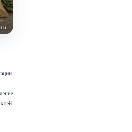
иации
ление
рхней
,