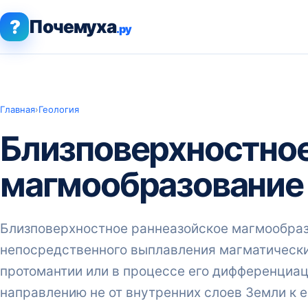
?
Почемуха
.ру
Главная
›
Геология
Близповерхностное
магмообразование
Близповерхностное раннеазойское магмообраз
непосредственного выплавления магматически
протомантии или в процессе его дифференциаци
направлению не от внутренних слоев Земли к е