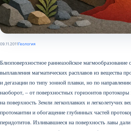
09.11.2011
Геология
Близповерхностное раннеазойское магмообразование о
выплавления магматических расплавов из вещества пр
и дегазации по типу зонной плавки, но по направлению
наоборот, – от поверхностных горизонтов протокоры в
на поверхность Земли легкоплавких и легколетучих ве
протомантии и обогащение глубинных частей протокор
перидотитов. Изливавшиеся на поверхность лавы дали