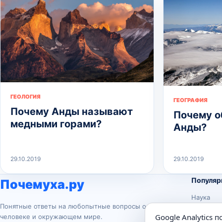
ГЕОЛОГИЯ
ГЕОГРАФИЯ
Почему Анды называют
Почему о
медными горами?
Анды?
29.10.2019
29.10.2019
Популяр
Почемуха.ру
Наука
Понятные ответы на любопытные вопросы о
История
Google Analytics 
человеке и окружающем мире.