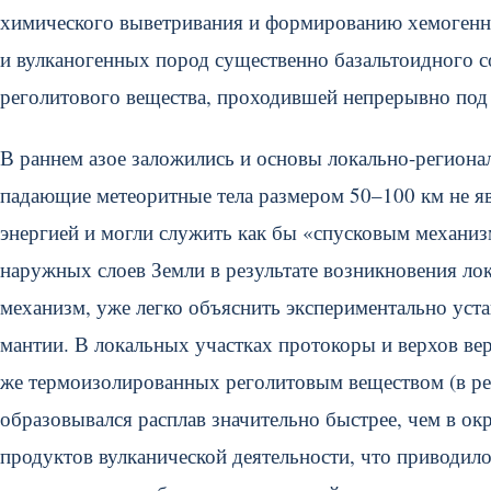
химического выветривания и формированию хемогенно-
и вулканогенных пород существенно базальтоидного с
реголитового вещества, проходившей непрерывно под
В раннем азое заложились и основы локально-региона
падающие метеоритные тела размером 50–100 км не я
энергией и могли служить как бы «спусковым механиз
наружных слоев Земли в результате возникновения ло
механизм, уже легко объяснить экспериментально уст
мантии. В локальных участках протокоры и верхов ве
же термоизолированных реголитовым веществом (в рез
образовывался расплав значительно быстрее, чем в ок
продуктов вулканической деятельности, что приводил