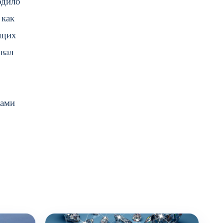
одило
 как
ющих
ивал
рами