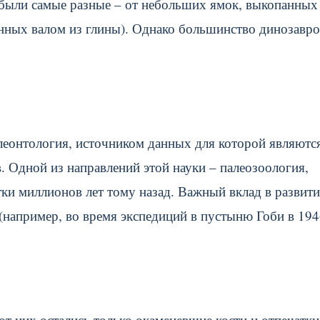
 были самые разные – от небольших ямок, выкопанных
ённых валом из глины). Однако большинство динозавро
леонтология, источником данных для которой являютс
. Одной из направлений этой науки – палеозоология,
и миллионов лет тому назад. Важный вклад в развити
 (например, во время экспедиций в пустыню Гоби в 194
т них остались только окаменевшие кости и отпечатки