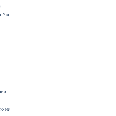
е
гнёзд
х
лии
го из