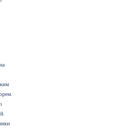
на
тким
орем.
о
й.
ники