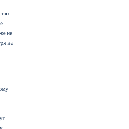
ство
не
же не
ря на
тому
ут
ду