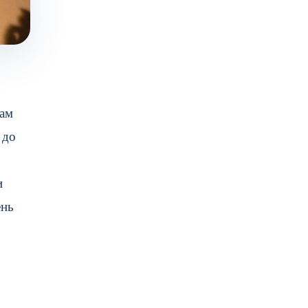
нам
 до
и
ень