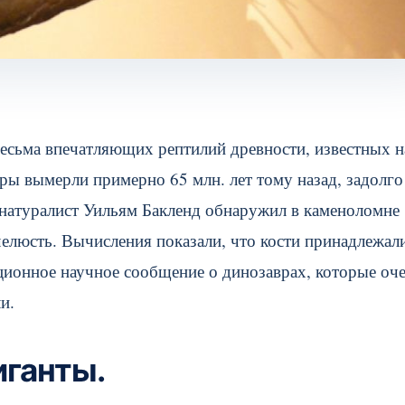
весьма впечатляющих рептилий древности, известных 
ры вымерли примерно 65 млн. лет тому назад, задолго
й натуралист Уильям Бакленд обнаружил в каменоломне
елюсть. Вычисления показали, что кости принадлежал
ционное научное сообщение о динозаврах, которые оч
и.
иганты.