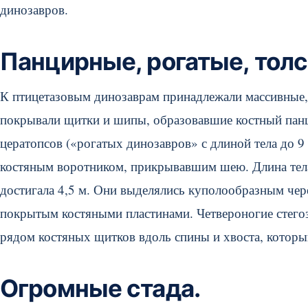
динозавров.
Панцирные, рогатые, тол
К птицетазовым динозаврам принадлежали массивные, 
покрывали щитки и шипы, образовавшие костный панци
цератопсов («рогатых динозавров» с длиной тела до 9
костяным воротником, прикрывавшим шею. Длина тела
достигала 4,5 м. Они выделялись куполообразным че
покрытым костяными пластинами. Четвероногие стего
рядом костяных щитков вдоль спины и хвоста, котор
Огромные стада.