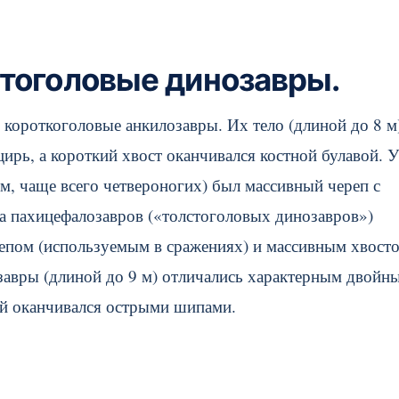
стоголовые динозавры.
короткоголовые анкилозавры. Их тело (длиной до 8 м
рь, а короткий хвост оканчивался костной булавой. У
 м, чаще всего четвероногих) был массивный череп с
 пахицефалозавров («толстоголовых динозавров»)
репом (используемым в сражениях) и массивным хвост
завры (длиной до 9 м) отличались характерным двойн
ый оканчивался острыми шипами.