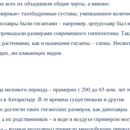
о всех их объединяли общие черты, а именно:
рнирные» тазобедренные суставы, уменьшенное количе
инозавры были гигантами – например, целурозавр был 
превышали размерами современного гиппопотама. Так
растениями, как и нынешние гиганты – слоны. Несмот
ющих, ни плавающих видов.
а мелового периода – примерно с 200 до 65 млн. лет 
 и в Антарктиде. В те времена существовали и другие
не достигли таких гигантских размеров, как динозавры.
а их родственников – в воде и воздухе (примером мог
ры – водные мозазавры) принесло мезозойскому перио