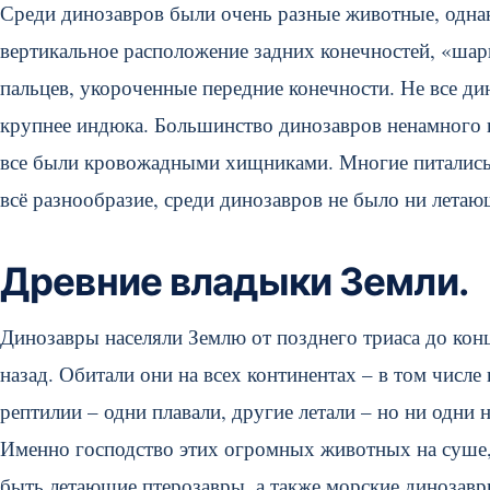
Среди динозавров были очень разные животные, однак
вертикальное расположение задних конечностей, «ша
пальцев, укороченные передние конечности. Не все д
крупнее индюка. Большинство динозавров ненамного 
все были кровожадными хищниками. Многие питались 
всё разнообразие, среди динозавров не было ни лета
Древние владыки Земли.
Динозавры населяли Землю от позднего триаса до конц
назад. Обитали они на всех континентах – в том числе
рептилии – одни плавали, другие летали – но ни одни 
Именно господство этих огромных животных на суше, 
быть летающие птерозавры, а также морские динозав