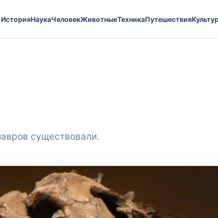
История
Наука
Человек
Животные
Техника
Путешествия
Культу
завров существовали.