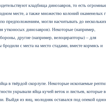
идетельствуют кладбища динозавров, то есть огромны
 одном месте, а также множество колоний окаменелых 
 по предположениям, могли насчитывать до нескольки
ия утконосых динозавров). Некоторые (например,
бороны, другие (например, велоцирапторы) – для
бродили с места на место стадами, вместе кормясь и
йца в твёрдой скорлупе. Некоторые ископаемые репти
тности укрывали яйца кучей веток и листьев, которые в
и. Выйдя из яиц, молодняк оставался под опекой одно