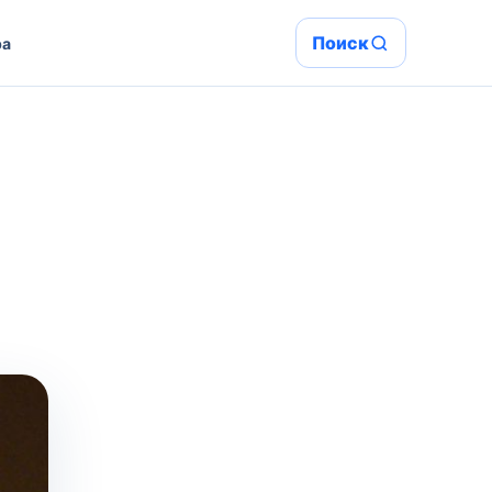
Поиск
ра