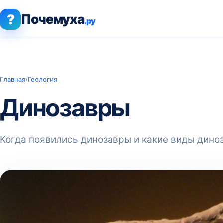
?
Почемуха
.ру
Главная
›
Геология
Динозавры
Когда появились динозавры и какие виды дино