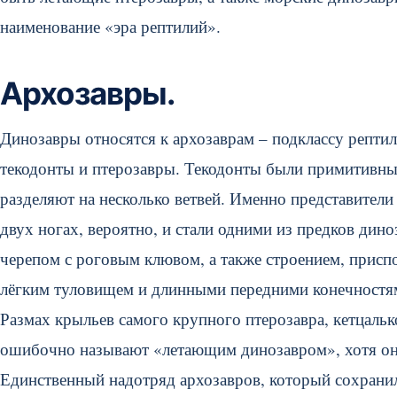
наименование «эра рептилий».
Архозавры.
Динозавры относятся к архозаврам – подклассу репти
текодонты и птерозавры. Текодонты были примитивн
разделяют на несколько ветвей. Именно представители
двух ногах, вероятно, и стали одними из предков дин
черепом с роговым клювом, а также строением, присп
лёгким туловищем и длинными передними конечностям
Размах крыльев самого крупного птерозавра, кетцалькоа
ошибочно называют «летающим динозавром», хотя он 
Единственный надотряд архозавров, который сохранил