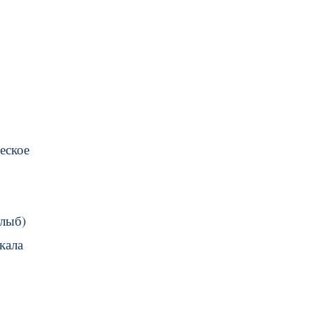
еское
глыб)
кала