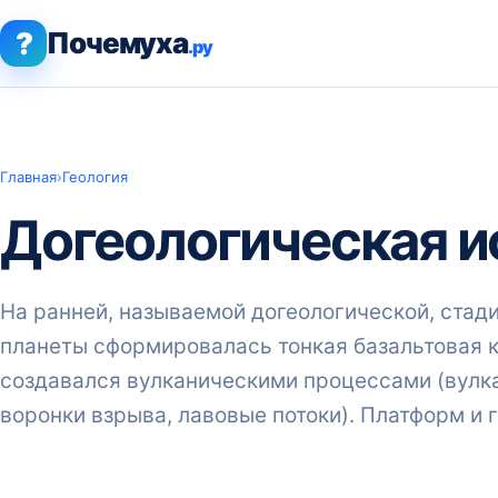
?
Почемуха
.ру
Главная
›
Геология
Догеологическая и
На ранней, называемой догеологической, стад
планеты сформировалась тонкая базальтовая к
создавался вулканическими процессами (вулка
воронки взрыва, лавовые потоки). Платформ и г