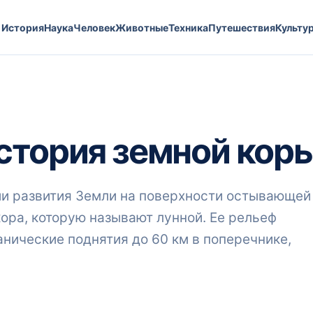
История
Наука
Человек
Животные
Техника
Путешествия
Культу
стория земной кор
ии развития Земли на поверхности остывающей
ора, которую называют лунной. Ее рельеф
нические поднятия до 60 км в поперечнике,