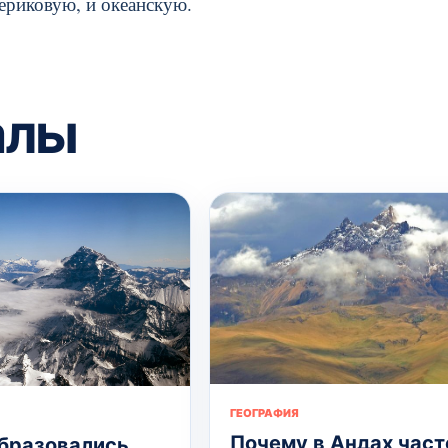
ериковую, и океанскую.
алы
ГЕОГРАФИЯ
Почему в Андах част
бразовались