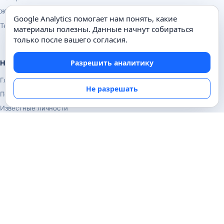
Животные
Google Analytics помогает нам понять, какие
Техника
материалы полезны. Данные начнут собираться
только после вашего согласия.
Разрешить аналитику
Навигация
Главная
Не разрешать
Поиск
Известные личности
Изобретения
Информация
Карта сайта
Контакты
Конфиденциальность
© Почемуха.ру, 2010–2026