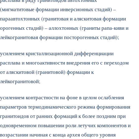
(мигматитовые формации инверсионных стадий) –
параавтохтонных (гранитовая и аляскитовая формации
орогенных стадий) – аллохтонных (граниты рапа-киви и
лейкогранитовая формации посторогенных стадий);
усилением кристаллизационной дифференциации
расплава и многоактивности внедрения его с переходом
от аляскитовой (гранитовой) формации к
лейкогранитовой;
усилением контрастности на фоне в целом ослабления
параметров термодинамического режима формирования
гранитоидов от ранних формаций к более поздним при
одновременном повышении роли летучих компонентов и
возрастании начиная с конца архея общего уровня