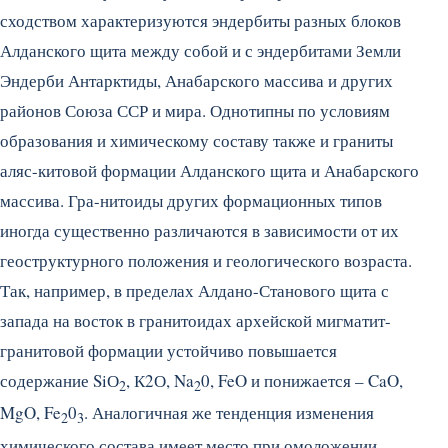
сходством характеризуются эндербиты разных блоков
Алданского щита между собой и с эндербитами Земли
Эндерби Антарктиды, Анабарского массива и других
районов Союза ССР и мира. Однотипны по условиям
образования и химическому составу также и граниты
аляс-китовой формации Алданского щита и Анабарского
массива. Гра-нитоиды других формационных типов
иногда существенно различаются в зависимости от их
геоструктурного положения и геологического возраста.
Так, например, в пределах Алдано-Станового щита с
запада на восток в гранитоидах архейской мигматит-
гранитовой формации устойчиво повышается
содержание SiО
, К2О, Na
0, FeO и понижается – CaO,
2
2
MgO, Fe
0
. Аналогичная же тенденция изменения
2
3
химического состава имеет место при омоложении