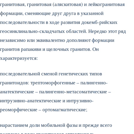
гранитовая, гранитовая (аляскитовая) и лейкогранитовая
формации, сменяющие друг друга в указанной
последовательности в ходе развития докемб-рийских
геосинклинально-складчатых областей. Нередко этот ряд
независимо или эквивалентно дополняют формации
гранитов рапакиви и щелочных гранитов. Он
характеризуется:
последовательной сменой генетических типов
гранитоидов: трептоморфогенные – палингенно-
анатектические – палингенно-метасоматические –
интрузивно-анатектические и интрузивно-
реоморфические – ортомагматические;
нарастанием доли мобильной фазы и прежде всего
расплава в ряду гранитоидов автохтонных