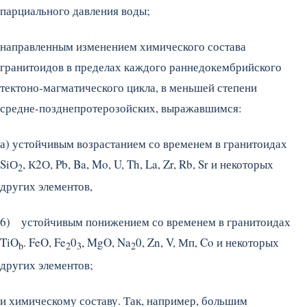
парциального давления воды;
направленным изменением химического состава
гранитоидов в пределах каждого раннедокембрийского
тектоно-магматического цикла, в меньшей степени
средне-позднепротерозойских, выражавшимся:
а) устойчивым возрастанием со временем в гранитоидах
SiО
, К2О, Pb, Ba, Mo, U, Th, La, Zr, Rb, Sr и некоторых
2
других элементов,
6) устойчивым понижением со временем в гранитоидах
TiO
. FeO, Fe
0
, MgO, Na
0, Zn, V, Мп, Co и некоторых
b
2
3
2
других элементов;
и химическому составу. Так, например, большим