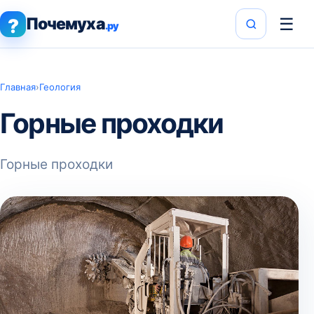
Почемуха
☰
?
.ру
Главная
›
Геология
Горные проходки
Горные проходки