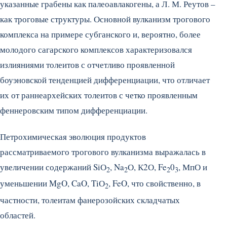
указанные грабены как палеоавлакогены, а Л. М. Реутов –
как троговые структуры. Основной вулканизм трогового
комплекса на примере субганского и, вероятно, более
молодого сагарского комплексов характеризовался
излияниями толеитов с отчетливо проявленной
боуэновской тенденцией дифференциации, что отличает
их от раннеархейских толеитов с четко проявленным
феннеровским типом дифференциации.
Петрохимическая эволюция продуктов
рассматриваемого трогового вулканизма выражалась в
увеличении содержаний SiО
, Na
О, К2О, Fe
0
, МпО и
2
2
2
3
уменьшении MgO, CaO, TiО
, FeO, что свойственно, в
2
частности, толеитам фанерозойских складчатых
областей.