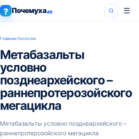
Почемуха
☰
?
.ру
Главная
›
Геология
Метабазальты
условно
позднеархейского –
раннепротерозойского
мегацикла
Метабазальты условно позднеархейского –
раннепротерозойского мегацикла